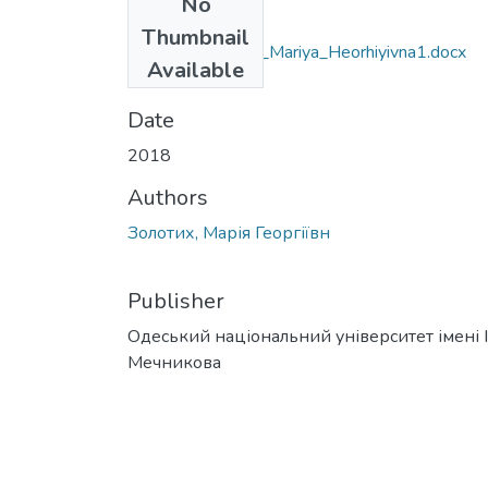
No
Files
Thumbnail
035.04_Zolotykh_Mariya_Heorhiyivna1.docx
Available
(54.66 KB)
Date
2018
Authors
Золотих, Марія Георгіївн
Publisher
Одеський національний університет імені І. 
Мечникова