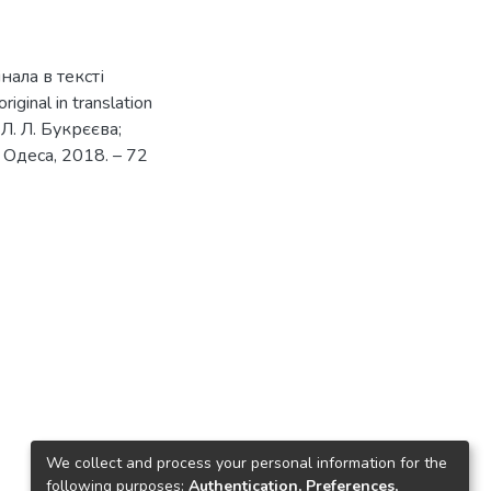
нала в тексті
iginal in translation
 Л. Л. Букрєєва;
– Одеса, 2018. – 72
We collect and process your personal information for the
following purposes:
Authentication, Preferences,