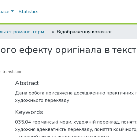
Space
Statistics
Факультет романо-германської філології
Відображення комічного ефекту оригінала в тексті перекладу
го ефекту оригінала в текст
n translation
Abstract
Дана робота присвячена дослідженню практичних 
художнього перекладу
Keywords
035.04 германські мови
,
художній переклад
,
понятт
художня адекватність перекладу
,
поняття комічного
– творчий шлях та літературна спадщина