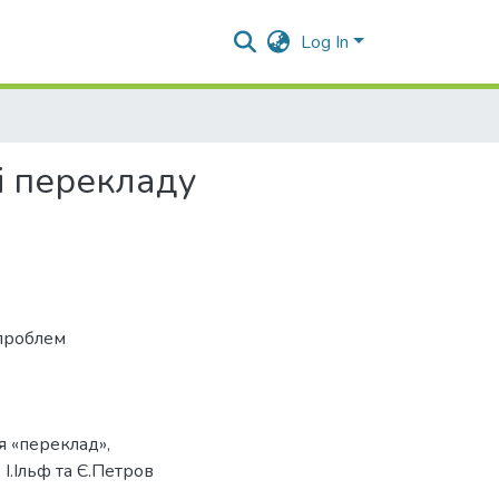
Log In
і перекладу
проблем
я «переклад»
,
,
І.Ільф та Є.Петров