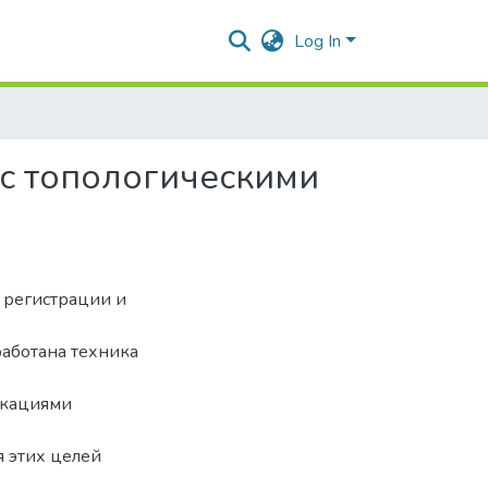
Log In
 с топологическими
 регистрации и
работана техника
окациями
 этих целей