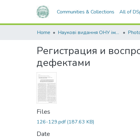
Communities & Collections
All of D
Home
Наукові видання ОНУ імені І. І. Мечникова
Photo
Регистрация и воспр
дефектами
Files
126-129.pdf
(187.63 KB)
Date