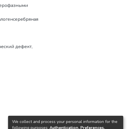
етерофазными
алогенсеребряная
ческий дефект
,
We collect and process your personal information for the
following purposes:
Authentication, Preferences,