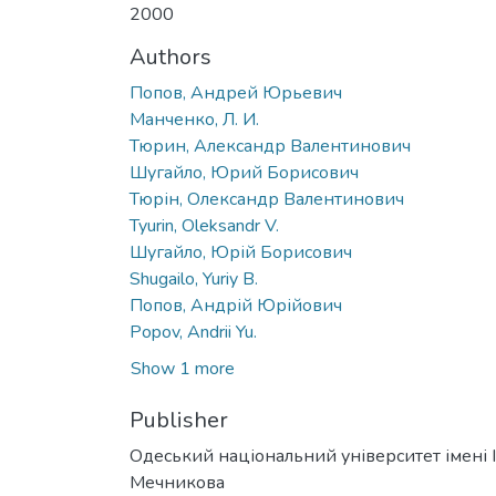
2000
Authors
Попов, Андрей Юрьевич
Манченко, Л. И.
Тюрин, Александр Валентинович
Шугайло, Юрий Борисович
Тюрін, Олександр Валентинович
Tyurin, Oleksandr V.
Шугайло, Юрій Борисович
Shugailo, Yuriy B.
Попов, Андрій Юрійович
Popov, Andrii Yu.
Show 1 more
Publisher
Одеський національний університет імені І. 
Мечникова