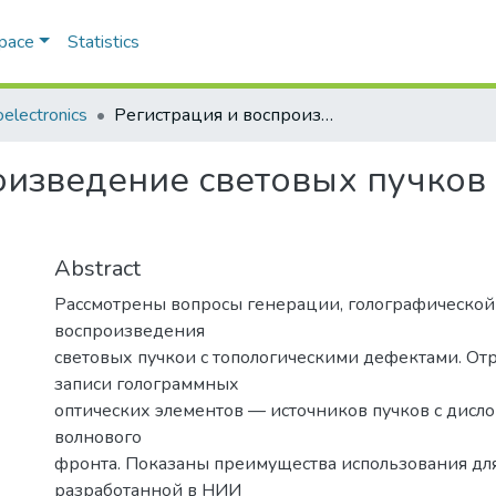
Space
Statistics
electronics
Регистрация и воспроизведение световых пучков с топологическими дефектами
оизведение световых пучков
Abstract
Рассмотрены вопросы генерации, голографической
воспроизведения
световых пучкои с топологическими дефектами. От
записи голограммных
оптических элементов — источников пучков с дисл
волнового
фронта. Показаны преимущества использования для
разработанной в НИИ