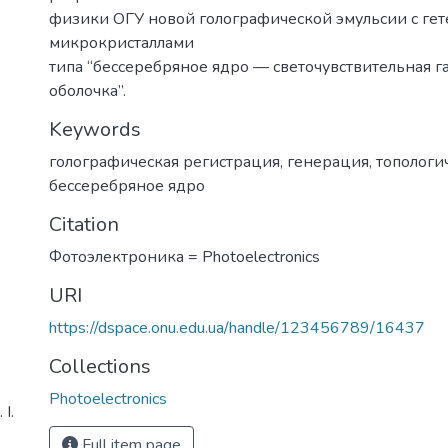
физики ОГУ новой голографической эмульсии с г
микрокристаллами
типа “бессеребряное ядро — светочувствительная г
оболочка”.
Keywords
голографическая регистрация
,
генерация
,
топологи
бессеребряное ядро
Citation
Фотоэлектроника = Photoelectronics
URI
https://dspace.onu.edu.ua/handle/123456789/16437
Collections
Photoelectronics
І.
Full item page