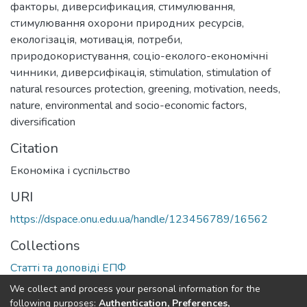
факторы
,
диверсификация
,
стимулювання
,
стимулювання охорони природних ресурсів
,
екологізація
,
мотивація
,
потреби
,
природокористування
,
соціо-еколого-економічні
чинники
,
диверсифікація
,
stimulation
,
stimulation of
natural resources protection
,
greening
,
motivation
,
needs
,
nature
,
environmental and socio-economic factors
,
diversification
Citation
Економіка і суспільство
URI
https://dspace.onu.edu.ua/handle/123456789/16562
Collections
Статті та доповіді ЕПФ
We collect and process your personal information for the
Full item page
following purposes:
Authentication, Preferences,