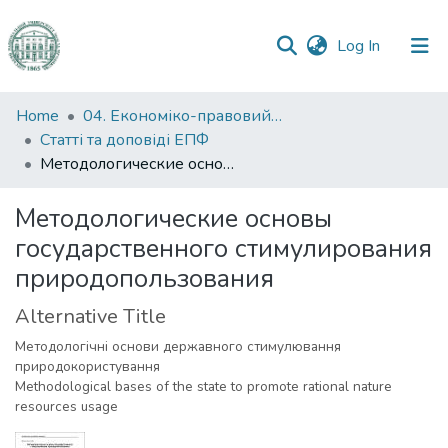
(current)
Log In
Communities
Home
04. Економіко-правовий факультет
&
Статті та доповіді ЕПФ
Collections
Методологические основы государственного стимулирования природопользования
All of DSpace
Методологические основы
государственного стимулирования
Statistics
природопользования
Alternative Title
Методологічні основи державного стимулювання
природокористування
Methodological bases of the state to promote rational nature
resources usage