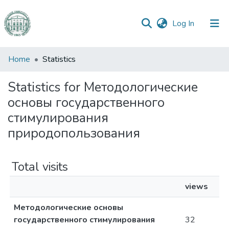
(current)
Log In
Communities
Home
Statistics
&
Collections
Statistics for Методологические
основы государственного
All of DSpace
стимулирования
природопользования
Total visits
views
Методологические основы
государственного стимулирования
32