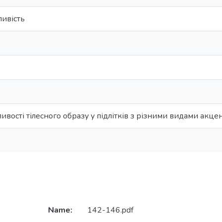
ливість
ливості тілесного образу у підлітків з різними видами акце
Name:
142-146.pdf