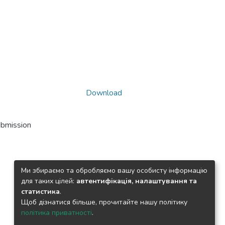
Download
ubmission
Ми збираємо та обробляємо вашу особисту інформацію
для таких цілей:
автентифікація, налаштування та
статистика
.
Щоб дізнатися більше, прочитайте нашу політику
політика приватності
.