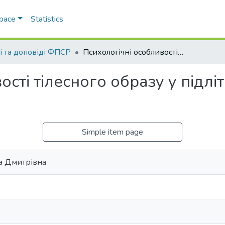
Space
Statistics
ті та доповіді ФПСР
Психологічні особливості тілесного образу у підлітків з різними видами акцентуацій
сті тілесного образу у підлі
Simple item page
а Дмитрівна