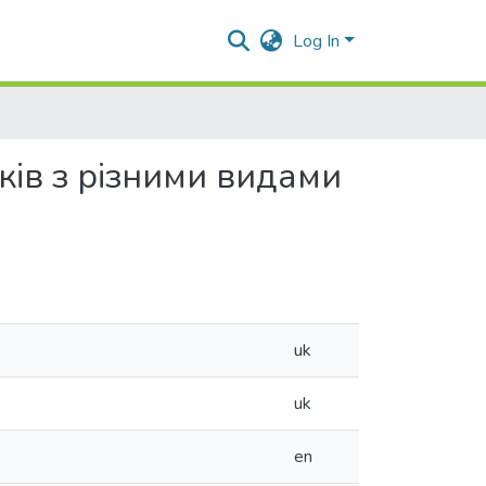
Log In
тків з різними видами
uk
uk
en