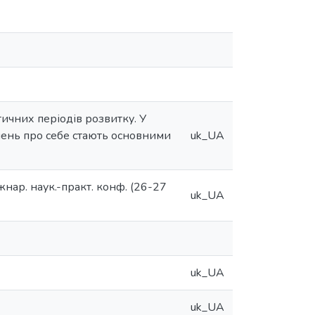
тичних періодів розвитку. У
лень про себе стають основними
uk_UA
жнар. наук.-практ. конф. (26-27
uk_UA
uk_UA
uk_UA