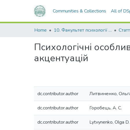
Communities & Collections
All of D
Home
10. Факультет психології та соціальної роботи
Стат
Психологічні особливо
акцентуацій
dc.contributor.author
Литвиненко, Ольг
dc.contributor.author
Горобець, А. С.
dc.contributor.author
Lytvynenko, Olga D.