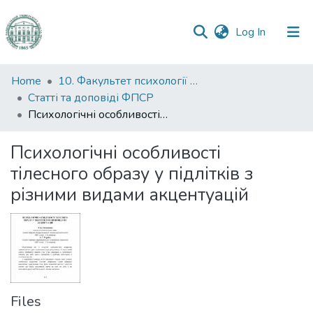
(current)
Log In
Communities
Home
10. Факультет психології та соціальної роботи
&
Статті та доповіді ФПСР
Collections
Психологічні особливості тілесного образу у підлітків з різними видами акцентуацій
All of DSpace
Психологічні особливості
тілесного образу у підлітків з
Statistics
різними видами акцентуацій
Files