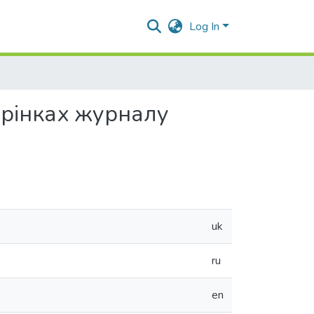
Log In
торінках журналу
uk
ru
en