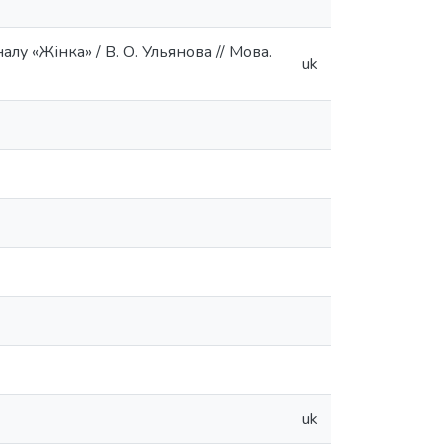
лу «Жінка» / В. О. Ульянова // Мова.
uk
uk