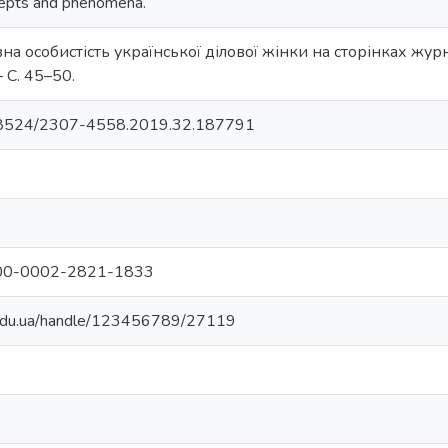
cepts and phenomena.
на особистість української ділової жінки на сторінках журна
– С. 45–50.
0.18524/2307-4558.2019.32.187791
/0000-0002-2821-1833
u.edu.ua/handle/123456789/27119