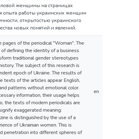
 деловой женщины на страницах
ния опыта работы украинских женщин
чности, открытостью украинского
ства новых понятий и явлений.
he pages of the periodical "Woman". The
of defining the identity of a business
ansform traditional gender stereotypes
istory. The subject of this research is
endent epoch of Ukraine. The results of
 texts of the articles appear English,
and patterns without emotional color.
en
ssary information, their usage helps
o, the texts of modern periodicals are
 signify exaggerated meaning:
ne is distinguished by the use of a
ience of Ukrainian women. This is
d penetration into different spheres of