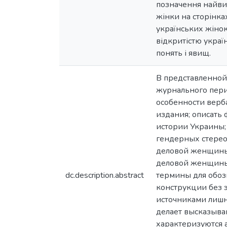
позначення найвищо
жінки на сторінка
українських жінок
відкритістю украї
понять і явищ.
В представленной
журнального пери
особенности верб
издания; описать
истории Украины;
гендерных стерео
деловой женщины 
деловой женщины 
dc.description.abstract
термины для обоз
конструкции без 
источниками лишн
делает высказыва
характеризуются 