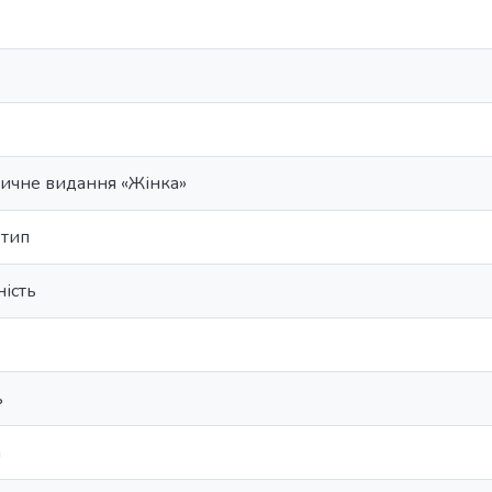
ичне видання «Жінка»
отип
ність
ь
а