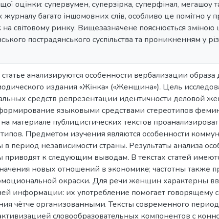
ї оцінки: супервумен, суперзірка, суперфінал, мегашоу та і
х журналу багато іншомовних слів, особливо це помітно у 
 на світовому ринку. Вищезазначене пояснюється зміною ці
нського пострадянського суспільства та проникненням у різ
 статье анализируются особенности вербализации образ
одического издания «Жінка» («Женщина»). Цель исследов
альных средств репрезентации идентичности деловой же
 формирование языковыми средствами стереотипов фемин
 на материале публицистических текстов проанализиров
типов. Предметом изучения являются особенности комму
в период независимости страны. Результаты анализа осо
приводят к следующим выводам. В текстах статей имеют
начения новых отношений в экономике; частотны также 
эмоциональной окраски. Для речи женщин характерны вво
ей информации: их употребление помогает говорящему со
ния чётче организованными. Тексты современного период
активизацией словообразовательных компонентов с конн