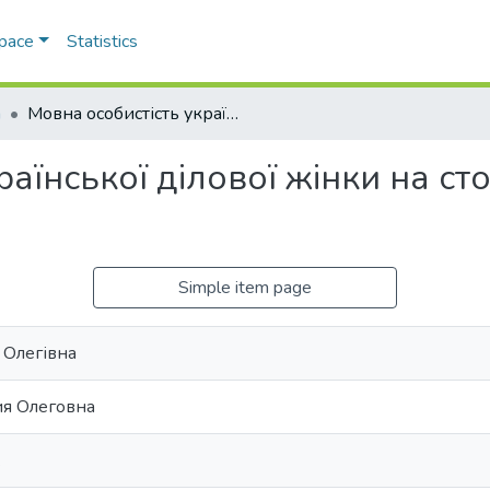
Space
Statistics
а
Мовна особистість української ділової жінки на сторінках журналу «Жінка»
раїнської ділової жінки на с
Simple item page
 Олегівна
ия Олеговна
.