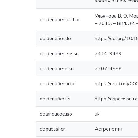
society of new con
Ульянова В. О. Мов
dc.identifier.citation
– 2019. – Вип. 32. 
dc.identifier.doi
https://doi.org/1
dc.identifier.e-issn
2414-9489
dc.identifier.issn
2307-4558
dc.identifier.orcid
https://orcid.org
dc.identifier.uri
https://dspace.on
dc.language.iso
uk
dc.publisher
Астропринт