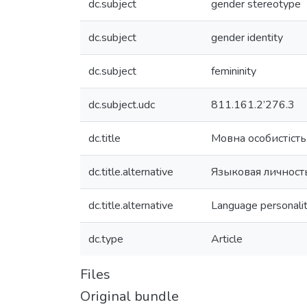
dc.subject
gender stereotype
dc.subject
gender identity
dc.subject
femininity
dc.subject.udc
811.161.2’276.3
dc.title
Мовна особистість
dc.title.alternative
Языковая личност
dc.title.alternative
Language personalit
dc.type
Article
Files
Original bundle