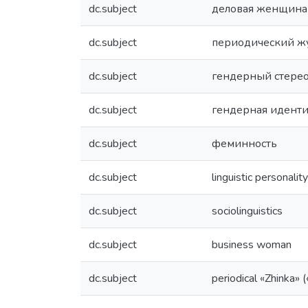
dc.subject
деловая женщина
dc.subject
периодический жу
dc.subject
гендерный стере
dc.subject
гендерная иденти
dc.subject
феминность
dc.subject
linguistic personality
dc.subject
sociolinguistics
dc.subject
business woman
dc.subject
periodical «Zhinka»