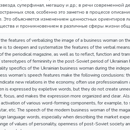
рзвезда, суперфинал, мегашоу и др.; в речи современной
остранных слов, особенно это заметно в процессе описа
. Это объясняется изменением ценностных ориентиров ли
бщества и проникновением в различные сферы жизни обще
s the features of verbalizing the image of a business woman on t
le is to deepen and systematize the features of the verbal means 
f the periodical magazine, as well as to reflect, function and tr
 stereotypes of femininity in the post-Soviet period of Ukrainian h
nality specifics of the Ukrainian business woman during the indep
ness woman’s speech features make the following conclusions: the
ndicate new relations in the economy, often use professionalism 
 is expressed by expletive words, but they do not create unnece
t, focus, and makes the expression more organized and clear. Als
e activation of various word-forming components, for example, to
ar, etc. The speech of the modern business woman of the magazi
eign language words, especially when describing the market exper
nge of values of personality, openness of post-Soviet society an