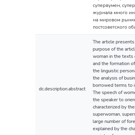
супервумен, супе
журнала много ин
на мировом рынке
постсоветского о
The article present
purpose of the artic
woman in the texts o
and the formation of
the linguistic perso
the analysis of busi
borrowed terms to i
dc.description.abstract
The speech of women
the speaker to orien
characterized by th
superwoman, superst
large number of for
explained by the cha