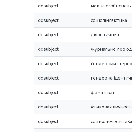
dc.subject
мовна особистість
dc.subject
соціолінгвістика
dc.subject
ділова жінка
dc.subject
журнальне період
dc.subject
ґендерний стере
dc.subject
ґендерна ідентич
dc.subject
фемінність
dc.subject
языковая личност
dc.subject
социолингвистик