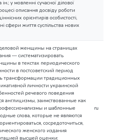
н.; у мовленні сучасної ділової
процесі описання досвіду роботи
ннісних орієнтирів особистості,
ні сфери життя суспільства нових
а деловой женщины на страницах
ания — систематизировать
нщины в текстах периодического
ности в постсоветский период
ать трансформации традиционных
никативной личности украинской
бенностей речевого поведения
ся англицизмы, заимствованные как
профессионализмы и шаблонные
ru
дные слова, которые не являются
риентироваться, сосредоточиться,
ического женского издания
отацией высшей оценки: