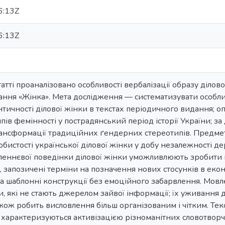
6:13Z
6:13Z
татті проаналізовано особливості вербалізації образу ділов
ння «Жінка». Мета дослідження — систематизувати особли
нтичності ділової жінки в текстах періодичного видання;
пів фемінності у пострадянський період історії України; з
рансформації традиційних ґендерних стереотипів. Предмет
обистості української ділової жінки у добу незалежності д
еннєвої поведінки ділової жінки уможливлюють зробити на
, запозичені терміни на позначення нових стосунків в екон
а шаблонні конструкції без емоційного забарвлення. Мов
, які не стають джерелом зайвої інформації; їх уживання 
акож робить висловлення більш організованим і чітким. Тек
характеризуються активізацією різноманітних словотворч