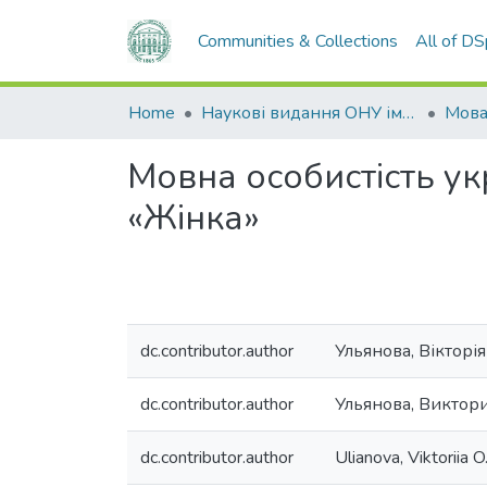
Communities & Collections
All of D
Home
Наукові видання ОНУ імені І. І. Мечникова
Мов
Мовна особистість ук
«Жінка»
dc.contributor.author
Ульянова, Вікторія
dc.contributor.author
Ульянова, Виктор
dc.contributor.author
Ulianova, Viktoriia O