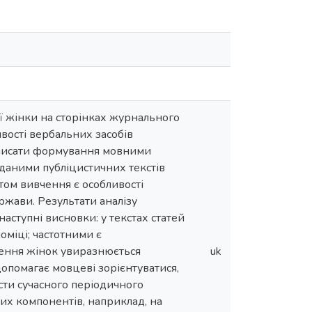
ої жінки на сторінках журнального
вості вербальних засобів
 описати формування мовними
а даними публіцистичних текстів
ом вивчення є особливості
ержави. Результати аналізу
ступні висновки: у текстах статей
оміці; частотними є
лення жінок увиразнюється
uk
допомагає мовцеві зорієнтуватися,
сти сучасного періодичного
их компонентів, наприклад, на