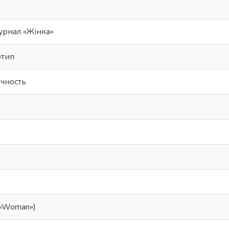
рнал «Жінка»
отип
чность
 («Woman»)