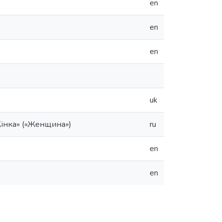
en
en
en
uk
інка» («Женщина»)
ru
en
en