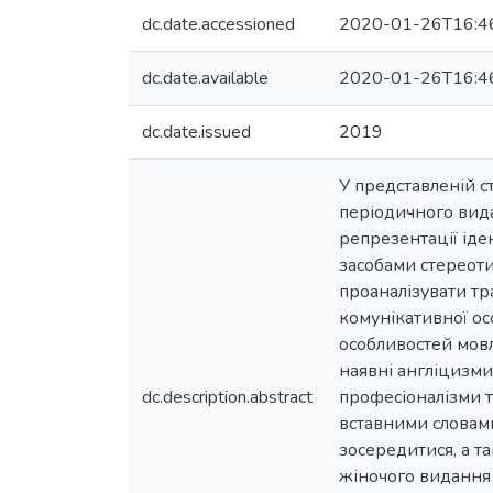
dc.date.accessioned
2020-01-26T16:4
dc.date.available
2020-01-26T16:4
dc.date.issued
2019
У представленій с
періодичного вида
репрезентації іде
засобами стереоти
проаналізувати т
комунікативної ос
особливостей мовл
наявні англіцизми
dc.description.abstract
професіоналізми т
вставними словами
зосередитися, а т
жіночого видання 