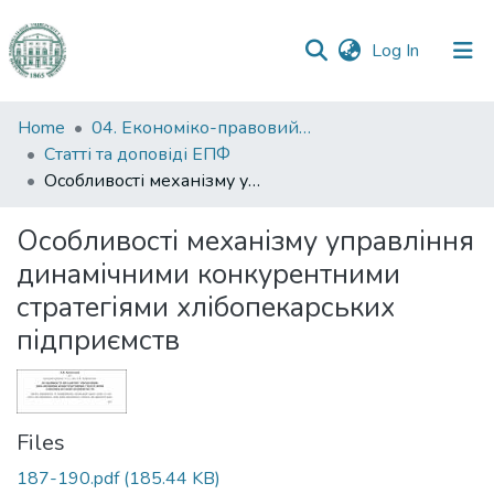
(current)
Log In
Communities
Home
04. Економіко-правовий факультет
&
Статті та доповіді ЕПФ
Collections
Особливості механізму управління динамічними конкурентними стратегіями хлібопекарських підприємств
All of DSpace
Особливості механізму управління
динамічними конкурентними
Statistics
стратегіями хлібопекарських
підприємств
Files
187-190.pdf
(185.44 KB)