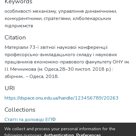
Keywords
особливості механізму
,
управління динамічними
,
конкурентними
,
стратегіями
,
хлібопекарських
підприємств
Citation
Матеріали 73-ї звітної наукової конференції
професорсько-викладацького складу і наукових
працівників економіко-правового факультету ОНУ ім.
І.І. Мечникова (м. Одеса,28–30 листоп. 2018 р.) :
збірник.. – Одеса, 2018.
URI
https://dspace.onu.edu.ua/handle/123456789/20263
Collections
Статті та доповіді ЕПФ
We collect and process your personal information for the
Full item page
following purposes:
Authentication, Preferences,