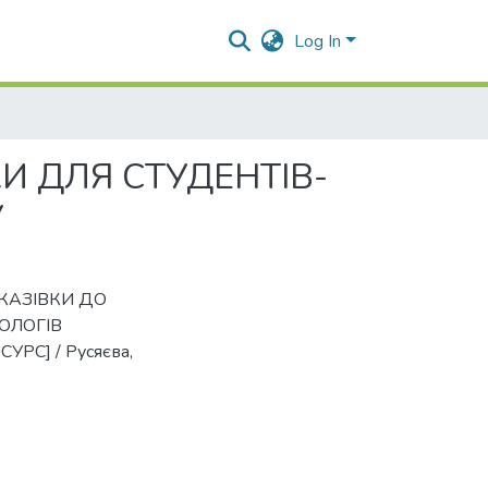
Log In
И ДЛЯ СТУДЕНТIВ-
У
ВКАЗIВКИ ДО
ОЛОГIВ
С] / Русяєва,