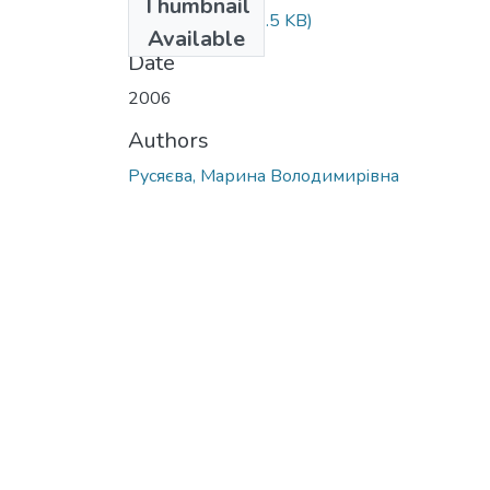
Thumbnail
Русяєва.doc
(206.5 KB)
Available
Date
2006
Authors
Русяєва, Марина Володимирiвна