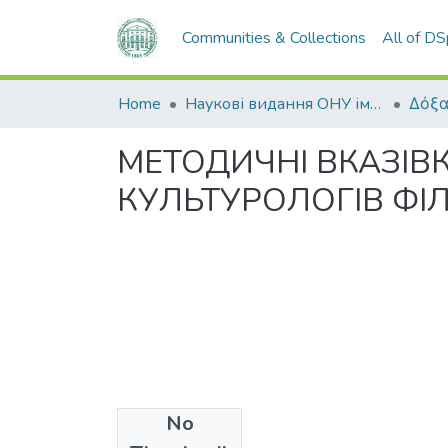
Communities & Collections
All of D
Home
Наукові видання ОНУ імені І. І. Мечникова
Δόξα
МЕТОДИЧНI ВКАЗIВК
КУЛЬТУРОЛОГIВ ФI
No
Files