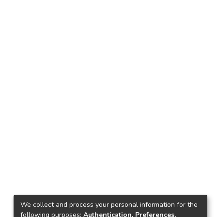
We collect and process your personal information for the
following purposes:
Authentication, Preferences,