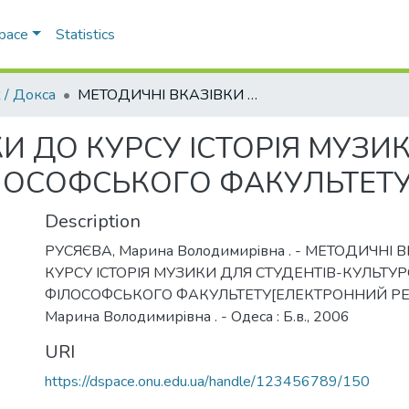
Space
Statistics
 / Докса
МЕТОДИЧНI ВКАЗIВКИ ДО КУРСУ IСТОРIЯ МУЗИКИ ДЛЯ СТУДЕНТIВ-КУЛЬТУРОЛОГIВ ФIЛОСОФСЬКОГО ФАКУЛЬТЕТУ
И ДО КУРСУ IСТОРIЯ МУЗИК
ЛОСОФСЬКОГО ФАКУЛЬТЕТ
Description
РУСЯЄВА, Марина Володимирiвна . - МЕТОДИЧНI 
КУРСУ IСТОРIЯ МУЗИКИ ДЛЯ СТУДЕНТIВ-КУЛЬТУР
ФIЛОСОФСЬКОГО ФАКУЛЬТЕТУ[ЕЛЕКТРОННИЙ РЕСУР
Марина Володимирiвна . - Одеса : Б.в., 2006
URI
https://dspace.onu.edu.ua/handle/123456789/150