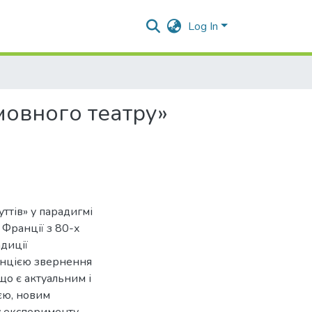
Log In
змовного театру»
чуттів» у парадигмі
 Франції з 80-х
адиції
денцією звернення
що є актуальним і
ією, новим
у експерименту