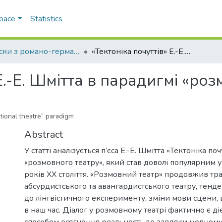
Space
Statistics
Записки з романо-германської філології
«Тектоніка почуттів» Е.-Е. Шмітта в парадигмі «розмовного театру»
Е.-Е. Шмітта в парадигмі «ро
ational theatre” paradigm
Abstract
У статті аналізується п’єса Е.-Е. Шмітта «Тектоніка по
«розмовного театру», який став доволі популярним у
років ХХ століття. «Розмовний театр» продовжив тр
абсурдистського та авангардистського театру, тен
до лінгвістичного експерименту, зміни мови сцени, 
в наш час. Діалог у розмовному театрі фактично є д
способом осягнення реальності, де завдяки мовном