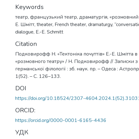
Keywords
театр
,
французький театр
,
драматургія
,
«розмовний 
Е. Шмітт
,
theater
,
French theater
,
dramaturgy
,
“conversati
dialogue
,
E.-E. Schmitt
Citation
Подковирофф Н. «Тектоніка почуттів» Е.-Е. Шмітта в
«розмовного театру» / Н. Подковирофф // Записки з
германської філології : зб. наук. пр. – Одеса : Астроп
1(52). – С. 126–133.
DOI
https://doi.org/10.18524/2307-4604.2024.1(52).310
ORCID:
https://orcid.org/0000-0001-6165-4436
УДК