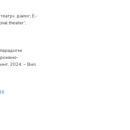
театр»
,
діалог
,
Е.-
onal theater”
,
 парадигмі
 романо-
ринт, 2024. – Вип.
316