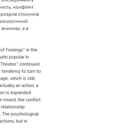
ність, конфлікт
 розрив стосунків
сихологічний
 вчинках, а в
of Feelings” in the
ite popular in
 Theater” continued
a tendency to turn to
ge, which is still
actually an action, a
ion is expanded
e mixed, the conflict
 relationship
e. The psychological
actions, but in