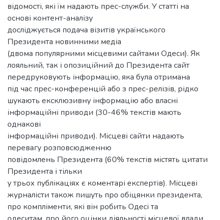
відомості, які їм надають прес-служби. У статті на
основі контент-аналізу
досліджується подача візитів українського
Президента новинними медіа
(двома популярними місцевими сайтами Одеси). Як
лояльний, так і опозиційний до Президента сайт
передруковують інформацію, яка була отримана
під час прес-конференцій або з прес-релізів, рідко
шукають ексклюзивну інформацію або власні
інформаційні приводи (30-46% текстів мають
однакові
інформаційні приводи). Місцеві сайти надають
перевагу розповсюдженню
повідомлень Президента (60% текстів містять цитати
Президента і тільки
у трьох публікаціях є коментарі експертів). Місцеві
журналісти також пишуть про обіцянки президента,
про компліменти, які він робить Одесі та
одеситам, про його оцінки діяльності місцевої влади,