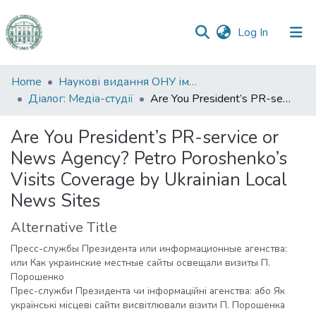
(current)
Log In
Communities
Home
Наукові видання ОНУ імені І. І. Мечникова
&
Діалог: Медіа-студії
Are You President’s PR-service or News Agency? Petro Poroshenko’s Visits Coverage by Ukrainian Local News Sites
Collections
Are You President’s PR-service or
All of DSpace
News Agency? Petro Poroshenko’s
Visits Coverage by Ukrainian Local
Statistics
News Sites
Alternative Title
Пресс-службы Президента или информационные агенства:
или Как украинские местные сайты освещали визиты П.
Порошенко
Прес-служби Президента чи інформаційні агенства: або Як
українські місцеві сайти висвітлювали візити П. Порошенка