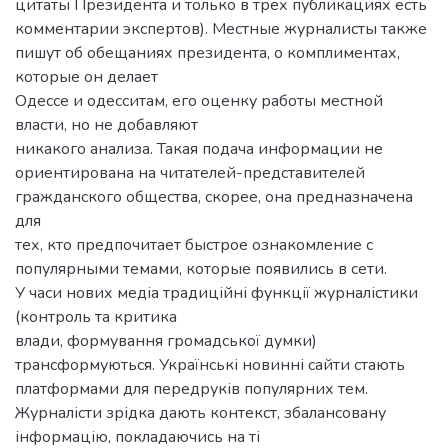
цитаты Президента и только в трех публикациях есть
комментарии экспертов). Местные журналисты также
пишут об обещаниях президента, о комплиментах,
которые он делает
Одессе и одесситам, его оценку работы местной
власти, но не добавляют
никакого анализа. Такая подача информации не
ориентирована на читателей-представителей
гражданского общества, скорее, она предназначена
для
тех, кто предпочитает быстрое ознакомление с
популярными темами, которые появились в сети.
У часи нових медіа традиційні функції журналістики
(контроль та критика
влади, формування громадської думки)
трансформуються. Українські новинні сайти стають
платформами для передруків популярних тем.
Журналісти зрідка дають контекст, збалансовану
інформацію, покладаючись на ті