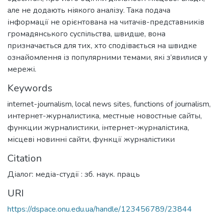
але не додають ніякого аналізу. Така подача
інформації не орієнтована на читачів-представників
громадянського суспільства, швидше, вона
призначається для тих, хто сподівається на швидке
ознайомлення із популярними темами, які з’явилися у
мережі.
Keywords
internet-journalism
,
local news sites
,
functions of journalism
,
интернет-журналистика
,
местные новостные сайты
,
функции журналистики
,
інтернет-журналістика
,
місцеві новинні сайти
,
функції журналістики
Citation
Діалог: медіа-студії : зб. наук. праць
URI
https://dspace.onu.edu.ua/handle/123456789/23844