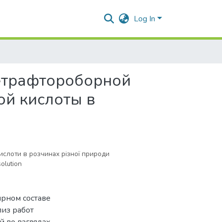
Log In
етрафтороборной
ой кислоты в
ислоти в розчинах різної природи
solution
рном составе
лиз работ
й во взглядах