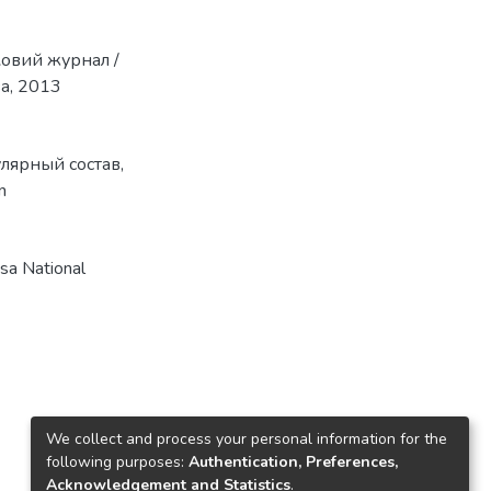
уковий журнал /
ва, 2013
лярный состав
,
n
a National
We collect and process your personal information for the
following purposes:
Authentication, Preferences,
Acknowledgement and Statistics
.