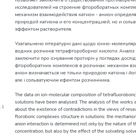
исследователей на строение фтороборатных компле
механизм взаимодействия катион - анион определя
природой катиона и его концентрацией, но и сол
Узагальнено літературні дані щодо іонно-молекуляр
водних розчинів тетрафтороборної кислоти. Аналіз 
заключити про існування протиріч у поглядах дослі
фтороборатних комплексів в розчинах: механізм вза
аніон визначається не тільки природою катіона і й
The data on ion-molecular composition of tetrafluorobori
solutions have been analysed. The analysis of the works 
І.
about the existence of contradictions in the views of rese
ftoroboric complexes structure in solutions: the mechanism
anion interaction is determined not only by the nature of t
concentration, but also by the effect of the solvating solv