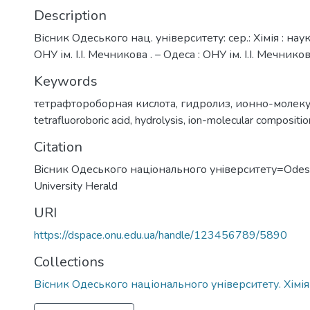
Description
Вісник Одеського нац. університету: сер.: Хімія : на
ОНУ ім. І.І. Мечникова . – Одеса : ОНУ ім. І.І. Мечнико
Keywords
тетрафтороборная кислота
,
гидролиз
,
ионно-молеку
tetrafluoroboric acid
,
hydrolysis
,
ion-molecular compositio
Citation
Вiсник Одеського нацiонального унiверситету=Odess
University Herald
URI
https://dspace.onu.edu.ua/handle/123456789/5890
Collections
Вісник Одеського національного університету. Хімія