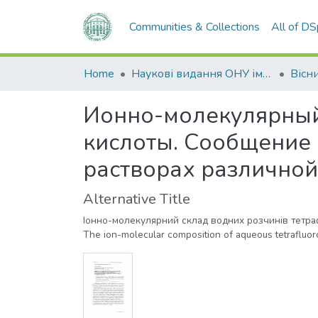
Communities & Collections
All of D
Home
Наукові видання ОНУ імені І. І. Мечникова
Ионно-молекулярный
кислоты. Сообщение 
растворах различно
Alternative Title
Іонно-молекулярний склад водних розчинів тетраф
The ion-molecular composition of aqueous tetrafluorobo