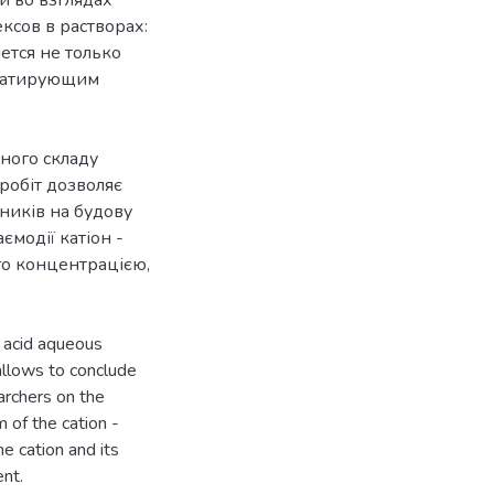
ксов в растворах:
ется не только
ьватирующим
ного складу
робіт дозволяє
дників на будову
ємодії катіон -
ого концентрацією,
c acid aqueous
allows to conclude
archers on the
 of the cation -
he cation and its
ent.