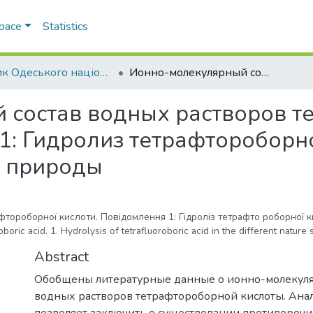
Space
Statistics
Вісник Одеського національного університету. Хімія
Ионно-молекулярный состав водных растворов тетрафтороборной кислоты. Сообщение 1: Гидролиз тетрафтороборной кислоты в растворах различной природы
 состав водных растворов т
1: Гидролиз тетрафтороборн
й природы
тороборної кислоти. Повідомлення 1: Гідроліз тетрафто роборної к
ric acid. 1. Hydrolysis of tetrafluoroboric acid in the different nature 
Abstract
Обобщены литературные данные о ионно-молекуля
водных растворов тетрафтороборной кислоты. Ана
позволяет заключить о существовании противоречи