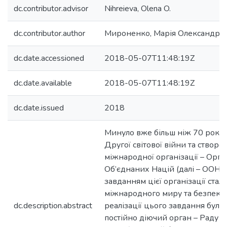
dc.contributor.advisor
Nihreieva, Olena O.
dc.contributor.author
Мироненко, Марія Олександрів
dc.date.accessioned
2018-05-07T11:48:19Z
dc.date.available
2018-05-07T11:48:19Z
dc.date.issued
2018
Минуло вже більш ніж 70 років 
Другої світової війни та створе
міжнародної організації – Орган
Об’єднаних Націй (далі – ООН)
завданням цієї організації стал
міжнародного миру та безпеки 
dc.description.abstract
реалізації цього завдання було
постійно діючий орган – Раду 