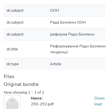
dc.subject
ООН
dc.subject
Рада Безпеки ООН
dc.subject
реформа Ради Безпеки
Реформування Ради Безпеки 
dc.title
тенденції
dc.type
Article
Files
Original bundle
Now showing
1 - 1 of 1
Name:
Down
290-292.pdf
load