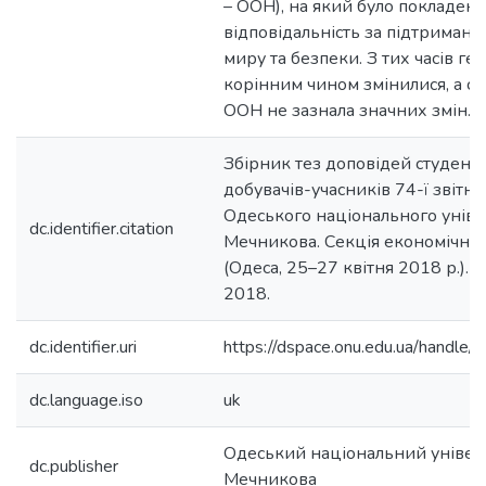
– ООН), на який було покладен
відповідальність за підтриман
миру та безпеки. З тих часів гео
корінним чином змінилися, а с
ООН не зазнала значних змін.
Збірник тез доповідей студентів,
добувачів-учасників 74-ї звітн
Одеського національного універси
dc.identifier.citation
Мечникова. Секція економічних
(Одеса, 25–27 квітня 2018 р.). –
2018.
dc.identifier.uri
https://dspace.onu.edu.ua/hand
dc.language.iso
uk
Одеський національний університ
dc.publisher
Мечникова