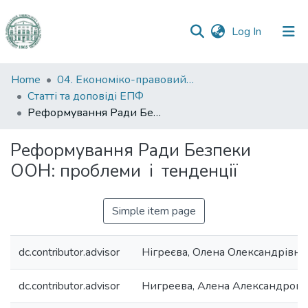
(current)
Log In
Communities
Home
04. Економіко-правовий факультет
&
Статті та доповіді ЕПФ
Collections
Реформування Ради Безпеки ООН: проблеми і тенденції
All of DSpace
Реформування Ради Безпеки
ООН: проблеми і тенденції
Statistics
Simple item page
dc.contributor.advisor
Нігреєва, Олена Олександрівна
dc.contributor.advisor
Нигреева, Алена Александров