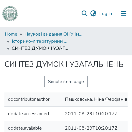
(current)
Log In
Communities
Home
Наукові видання ОНУ імені І. І. Мечникова
&
Історико-літературний журнал
Collections
СИНТЕЗ ДУМОК І УЗАГАЛЬНЕНЬ
All of DSpace
СИНТЕЗ ДУМОК І УЗАГАЛЬНЕНЬ
Statistics
Simple item page
dc.contributor.author
Пашковська, Ніна Феофанівн
dc.date.accessioned
2011-08-29T10:20:17Z
dc.date.available
2011-08-29T10:20:17Z