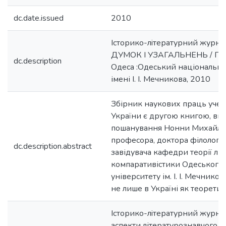
dc.date.issued
2010
Iсторико-лiтературний журна
ДУМОК І УЗАГАЛЬНЕНЬ / Паш
dc.description
Одеса :Одеський національни
імені І. І. Мечникова, 2010
Збірник наукових праць учен
України є другою книгою, ви
пошанування Нонни Михайлі
професора, доктора філологіч
dc.description.abstract
завідувача кафедри теорії літ
компаративістики Одеського
університету ім. І. І. Мечнико
не лише в Україні як теоретик
Iсторико-лiтературний журна
аспекти літературознавчого си