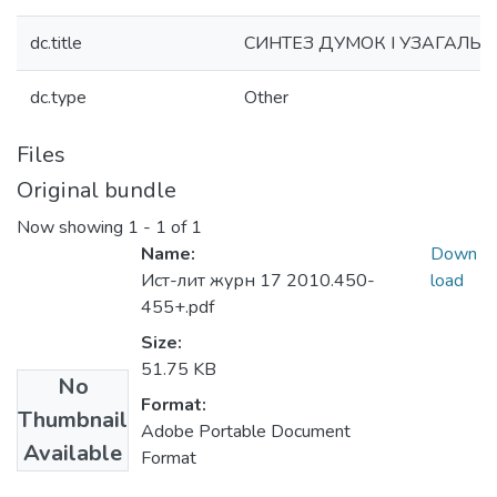
dc.title
СИНТЕЗ ДУМОК І УЗАГАЛЬ
dc.type
Other
Files
Original bundle
Now showing
1 - 1 of 1
Name:
Down
Ист-лит журн 17 2010.450-
load
455+.pdf
Size:
51.75 KB
No
Format:
Thumbnail
Adobe Portable Document
Available
Format