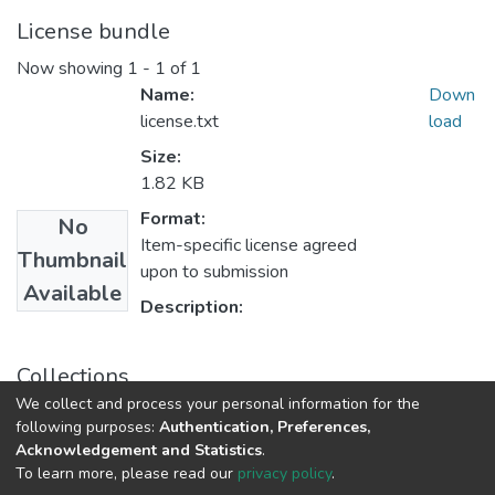
License bundle
Now showing
1 - 1 of 1
Name:
Down
license.txt
load
Size:
1.82 KB
Format:
No
Item-specific license agreed
Thumbnail
upon to submission
Available
Description:
Collections
We collect and process your personal information for the
Історико-літературний журнал
following purposes:
Authentication, Preferences,
Acknowledgement and Statistics
.
To learn more, please read our
privacy policy
.
DSpace software
copyright © 2009-2026
LYRASIS