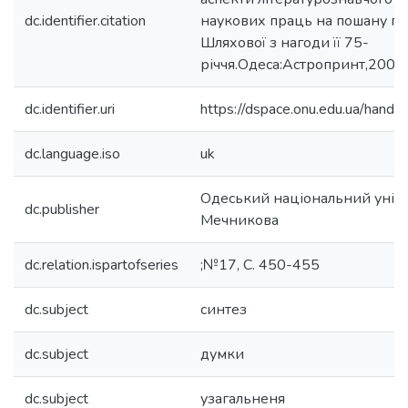
dc.identifier.citation
наукових праць на пошану п
Шляхової з нагоди її 75-
річчя.Одеса:Астропринт,2008. 
dc.identifier.uri
https://dspace.onu.edu.ua/han
dc.language.iso
uk
Одеський національний універси
dc.publisher
Мечникова
dc.relation.ispartofseries
;№17, С. 450-455
dc.subject
синтез
dc.subject
думки
dc.subject
узагальненя