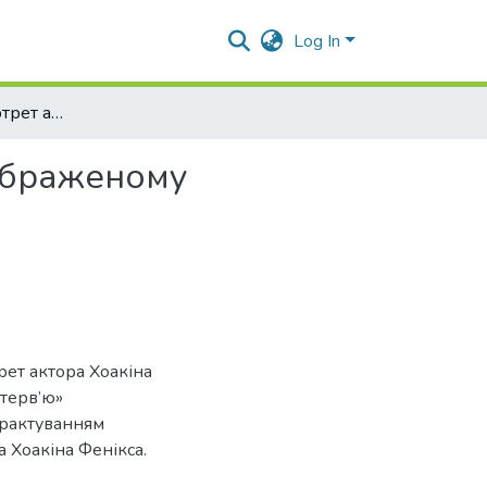
Log In
Просодичний портрет актора Хоакіна Фенікса у зображеному кінодискурсі та у дискурсі інтерв'ю
зображеному
рет актора Хоакіна
нтерв’ю»
трактуванням
а Хоакіна Фенікса.