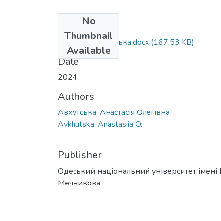
No
Files
Thumbnail
035.041_Авхутська.docx
(167.53 KB)
Available
Date
2024
Authors
Авхутська, Анастасія Олегівна
Avkhutska, Anastasiia O.
Publisher
Одеський національний університет імені І. 
Мечникова