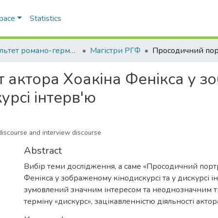
Space
Statistics
Факультет романо-германської філології
Магістри РГФ
 актора Хоакіна Фенікса у 
курсі інтерв'ю
 discourse and interview discourse
Abstract
Вибір теми дослідження, а саме «Просодичний порт
Фенікса у зображеному кінодискурсі та у дискурсі і
зумовлений значним інтересом та неоднозначним 
терміну «дискурс», зацікавленністю діяльності актор