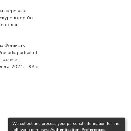
ри (переклад
скурс-інтерв’ю
,
,
стендап
а Фенікса у
sodic portrait of
iscourse :
еса, 2024. – 98 с.
We collect and process your personal information for the
following purposes:
Authentication, Preferences,