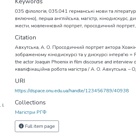
Keywords
035 філологія
,
035.041 германські мови та літерату
включно), перша англійська
,
магістр
,
кінодискурс
,
ди
жести
,
мовленнєвий портрет
,
просодичний портрет
Citation
Авхутська, А. О. Просодичний портрет актора Хоакін
зображеному кінодискурсі та у дискурсі інтерв'ю = Pro
the actor Joaquin Phoenix in film discourse and interview d
кваліфікаційна робота магістра / А. О. Авхутська. – Од
URI
https://dspace.onu.edu.ua/handle/123456789/40938
Collections
І.
Магістри РГФ
Full item page