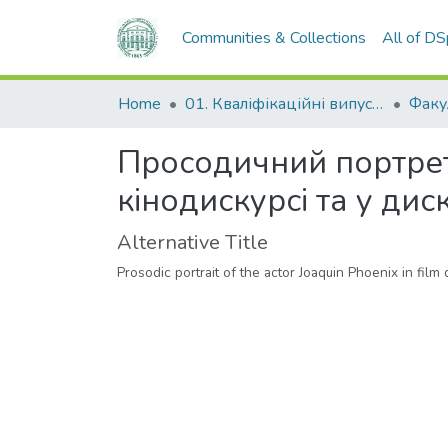
Communities & Collections
All of D
Home
01. Кваліфікаційні випускні роботи здобувачів вищої освіти
Просодичний портрет
кінодискурсі та у дис
Alternative Title
Prosodic portrait of the actor Joaquin Phoenix in film