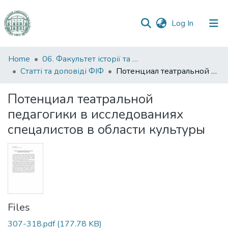
(current)
Log In
Communities
Home
06. Факультет історії та філософії
&
Статті та доповіді ФІФ
Потенциал театральной педагогики в исследованиях спецалистов в области культуры
Collections
Потенциал театральной
All of DSpace
педагогики в исследованиях
спецалистов в области культуры
Statistics
Files
307-318.pdf
(177.78 KB)