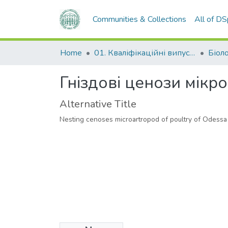
Communities & Collections
All of D
Home
01. Кваліфікаційні випускні роботи здобувачів вищої освіти
Біол
Гніздові ценози мікр
Alternative Title
Nesting cenoses microartropod of poultry of Odessa