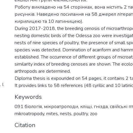
Роботу викладено на 54 сторінках, вона містить 2 та
рисунків. Наведено посилання на 58 джерел літерат
кирилицею та 10 латиницею).
During 2017-2018, the breeding cenosis of microarthrop
nesting domestic birds of the Odessa zoo were investigate
nests of nine species of poultry, the presence of small spi
species was detected. Domination of acariform and hamm
established. The occurrence of different groups of microa
similarity index of breeding cenoses are shown. The ecolo
arthropods are determined.
Diploma thesis is expounded on 54 pages, it contains 2 t
І.
It provides links to 58 references (48 cyrillic and 10 latinic
Keywords
091 біологія
,
мікроатроподи
,
кліщі
,
гнізда
,
свійські п
mikroatropody
,
mites
,
nests
,
poultry
,
zoo
Citation