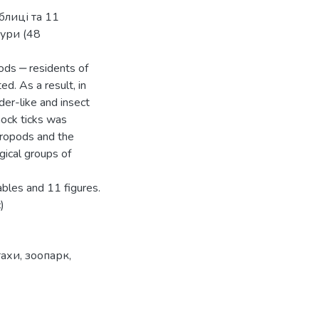
блиці та 11
ури (48
ods ‒ residents of
d. As a result, in
der-like and insect
ock ticks was
tropods and the
gical groups of
ables and 11 figures.
)
тахи
,
зоопарк
,