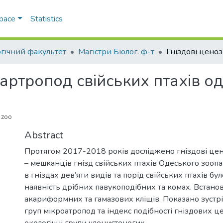
Space
Statistics
огічний факультет
Магістри Біолог. ф-т
оартропод свійських птахів о
 zoo
Abstract
Протягом 2017-2018 років досліджено гніздові це
– мешканців гнізд свійських птахів Одеського зоопар
в гніздах дев’яти видів та порід свійських птахів бу
наявність дрібних павукоподібних та комах. Встан
акариформних та гамазових кліщів. Показано зустрі
груп мікроатропод та індекс подібності гніздових це
екологічні групи членистоногих.