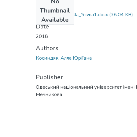
No
Files
Thumbnail
091_Kosindiak_Alla_Yriivna1.docx
(38.04 KB)
Available
Date
2018
Authors
Косиндяк, Алла Юріївна
Publisher
Одеський національний університет імені І. 
Мечникова