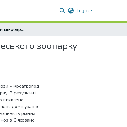
Log In
Гніздові ценози мікроартропод свійських птахів одеського зоопарку
деського зоопарку
нози мікроатропод
ку. В результаті,
ло виявлено
овлено домінування
чальність різних
нозів. З’ясовано