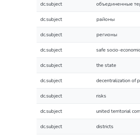
dc.subject
объединенные т
dc.subject
районы
dc.subject
регионы
dc.subject
safe socio-economic
dc.subject
the state
dc.subject
decentralization of
dc.subject
risks
dc.subject
united territorial c
dc.subject
districts