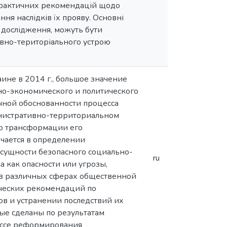
а практичних рекомендацій щодо
ня наслідків їх прояву. Основні
и дослідження, можуть бути
ивно-територіального устрою
ине в 2014 г., большое значение
но-экономического и политического
учной обоснованности процесса
нистративно-территориальном
но трансформации его
ючается в определении
 сущности безопасного социально-
ru
 как опасности или угрозы,
 в различных сферах общественной
ческих рекомендаций по
в и устранении последствий их
ые сделаны по результатам
цессе реформирования