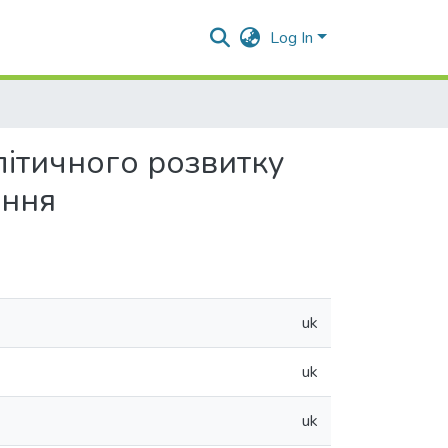
Log In
літичного розвитку
іння
uk
uk
uk