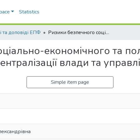
Space
Statistics
і та доповіді ЕПФ
Ризики безпечного соціально-економічного та політичного розвитку України в умовах децентралізації влади та управління
оціально-економічного та по
ентралізації влади та управл
Simple item page
лександрівна