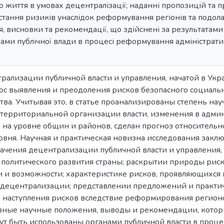
о життя в умовах децентралізації; наданні пропозицій т
тання ризиків унаслідок реформування регіонів та подолан
, висновки та рекомендації, що здійснені за результатам
ами публічної влади в процесі реформування адміністрат
рализации публичной власти и управления, начатой в Укра
ос выявления и преодоления рисков безопасного социаль
тва. Учитывая это, в статье проанализированы степень на
территориальной организации власти, изменения в адми
ы на уровне общин и районов, сделан прогноз относитель
овня. Научная и практическая новизна исследования закл
ачения децентрализации публичной власти и управления,
 политического развития страны; раскрытии природы риска
 и возможности; характеристике рисков, проявляющихся
 децентрализации; представлении предложений и практи
наступления рисков вследствие реформирования регионо
вные научные положения, выводы и рекомендации, котор
гут быть использованы органами публичной власти в про