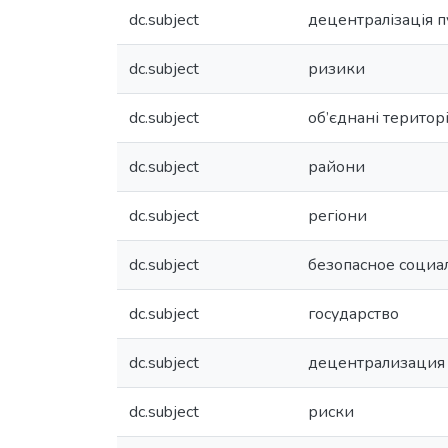
dc.subject
децентралізація п
dc.subject
ризики
dc.subject
об’єднані територ
dc.subject
райони
dc.subject
регіони
dc.subject
безопасное социа
dc.subject
государство
dc.subject
децентрализация 
dc.subject
риски