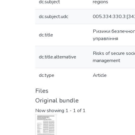
dc.subject
regions
dc.subject.udc
005.334:330.3:[34
Ризики безпечного
dc.title
управління
Risks of secure soci
dc.title.alternative
management
dc.type
Article
Files
Original bundle
Now showing
1 - 1 of 1