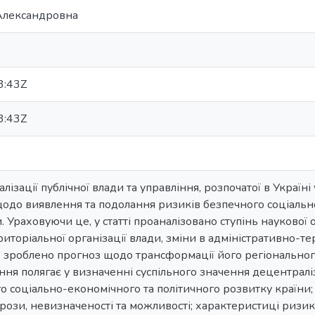
 Александровна
3:43Z
3:43Z
ізації публічної влади та управління, розпочатої в Україні
одо виявлення та подолання ризиків безпечного соціальн
 Ураховуючи це, у статті проаналізовано ступінь наукової
торіальної організації влади, зміни в адміністративно-тер
, зроблено прогноз щодо трансформації його регіональног
ня полягає у визначенні суспільного значення децентраліза
го соціально-економічного та політичного розвитку країни
рози, невизначеності та можливості; характеристиці ризик