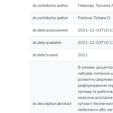
dc.contributor.author
Павлова, Татьяна
dc.contributor.author
Pavlova, Tetiana O.
dc.date.accessioned
2021-12-03T10:1
dc.date.available
2021-12-03T10:1
dc.date.issued
2021
В умовах децентрал
набуває питання щ
розвитку держави.
реформування тери
громад та районів
новизна досліджен
dc.description.abstract
сутності безпечно
небезпеки або заг