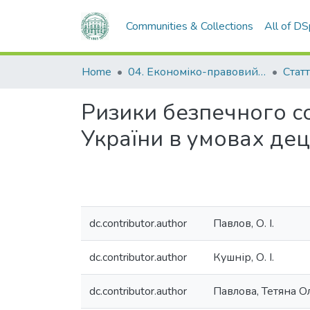
Communities & Collections
All of D
Home
04. Економіко-правовий факультет
Статт
Ризики безпечного с
України в умовах дец
dc.contributor.author
Павлов, О. І.
dc.contributor.author
Кушнір, О. І.
dc.contributor.author
Павлова, Тетяна О