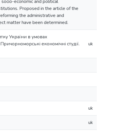
 socio-economic and political
tutions. Proposed in the article of the
eforming the administrative and
ubject matter have been determined.
итку України в умовах
 // Причорноморські економічні студії.
uk
uk
uk