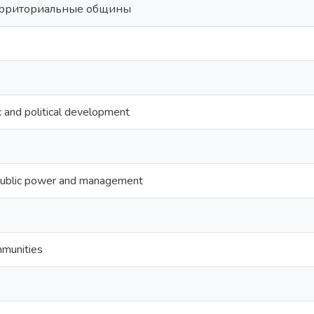
ерриториальные общины
 and political development
 public power and management
ommunities