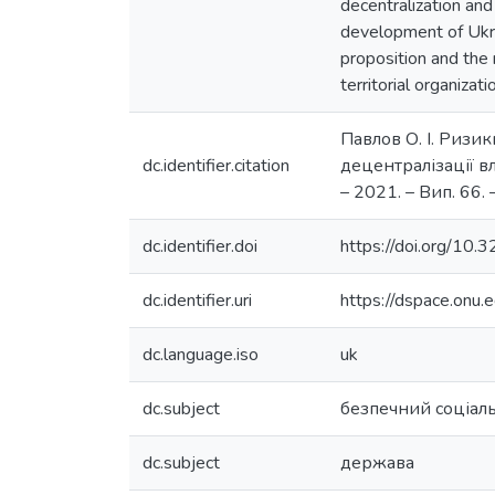
decentralization and
development of Ukrai
proposition and the
territorial organiza
Павлов О. І. Ризи
dc.identifier.citation
децентралізації вла
– 2021. – Вип. 66. 
dc.identifier.doi
https://doi.org/10
dc.identifier.uri
https://dspace.on
dc.language.iso
uk
dc.subject
безпечний соціал
dc.subject
держава