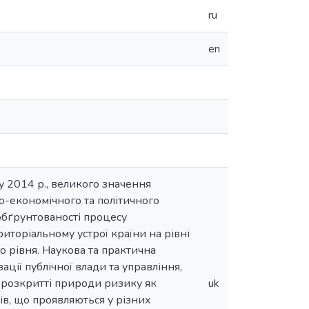
ru
en
 у 2014 р., великого значення
о-економічного та політичного
 обґрунтованості процесу
иторіальному устрої країни на рівні
о рівня. Наукова та практична
ції публічної влади та управління,
; розкритті природи ризику як
uk
ів, що проявляються у різних