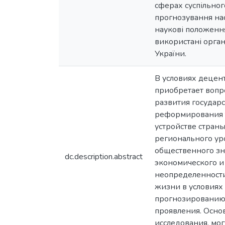
сферах суспільног
прогнозування нас
наукові положення
використані орган
України.
В условиях децент
приобретает вопр
развития государс
реформирования 
устройстве стран
регионального ур
общественного зн
dc.description.abstract
экономического и
неопределенности
жизни в условиях
прогнозированию 
проявления. Осно
исследования, мо