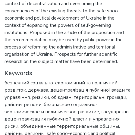
context of decentralization and overcoming the
consequences of the existing threats to the safe socio-
economic and political development of Ukraine in the
context of expanding the powers of self-governing
institutions. Proposed in the article of the proposition and
the recommendation may be used by public power in the
process of reforming the administrative and territorial
organization of Ukraine. Prospects for further scientific
research on the subject matter have been determined.
Keywords
безпечний соціально-економічний та політичний
розвиток
,
держава
,
децентралізація публічної влади та
управління
,
ризики
,
об’єднані територіальні громади
,
райони
,
регіони
,
безопасное социально-
экономическое и политическое развитие
,
государство
,
децентрализация публичной власти и управления
,
риски
,
объединенные территориальные общины
,
районы
,
регионы
,
safe socio-economic and political