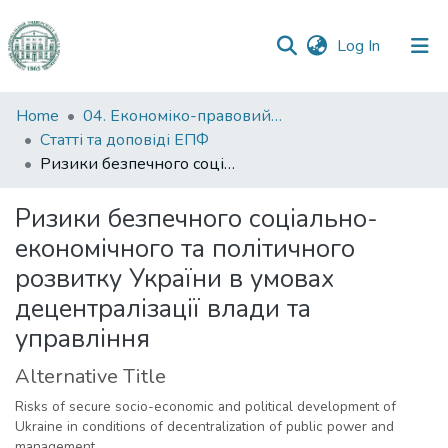
(current)
Log In
Communities
Home
04. Економіко-правовий факультет
&
Статті та доповіді ЕПФ
Collections
Ризики безпечного соціально-економічного та політичного розвитку України в умовах децентралізації влади та управління
All of DSpace
Ризики безпечного соціально-
економічного та політичного
Statistics
розвитку України в умовах
децентралізації влади та
управління
Alternative Title
Risks of secure socio-economic and political development of
Ukraine in conditions of decentralization of public power and
management