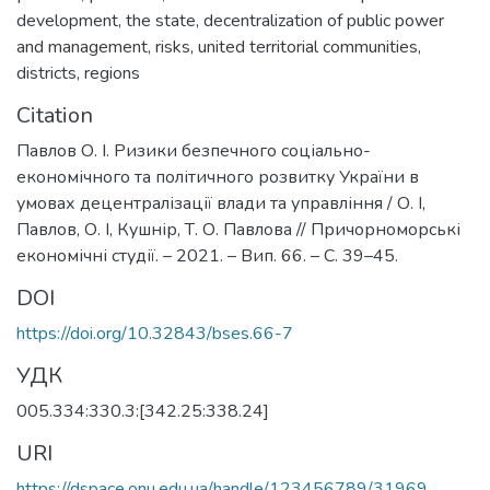
development
,
the state
,
decentralization of public power
and management
,
risks
,
united territorial communities
,
districts
,
regions
Citation
Павлов О. І. Ризики безпечного соціально-
економічного та політичного розвитку України в
умовах децентралізації влади та управління / О. І,
Павлов, О. І, Кушнір, Т. О. Павлова // Причорноморські
економічні студії. – 2021. – Вип. 66. – С. 39–45.
DOI
https://doi.org/10.32843/bses.66-7
УДК
005.334:330.3:[342.25:338.24]
URI
https://dspace.onu.edu.ua/handle/123456789/31969