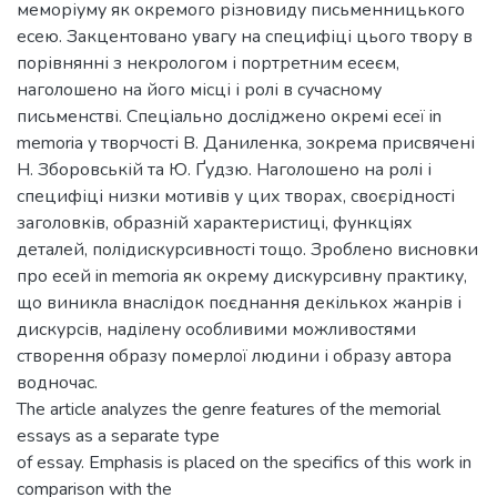
меморіуму як окремого різновиду письменницького
есею. Закцентовано увагу на специфіці цього твору в
порівнянні з некрологом і портретним есеєм,
наголошено на його місці і ролі в сучасному
письменстві. Спеціально досліджено окремі есеї in
memoria у творчості В. Даниленка, зокрема присвячені
Н. Зборовській та Ю. Ґудзю. Наголошено на ролі і
специфіці низки мотивів у цих творах, своєрідності
заголовків, образній характеристиці, функціях
деталей, полідискурсивності тощо. Зроблено висновки
про есей in memoria як окрему дискурсивну практику,
що виникла внаслідок поєднання декількох жанрів і
дискурсів, наділену особливими можливостями
створення образу померлої людини і образу автора
водночас.
The article analyzes the genre features of the memorial
essays as a separate type
of essay. Emphasis is placed on the specifics of this work in
comparison with the