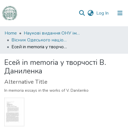
(current)
Log In
Communities
Home
Наукові видання ОНУ імені І. І. Мечникова
&
Вісник Одеського національного університету. Філологія
Collections
Есей in memoria у творчості В. Даниленка
All of DSpace
Есей in memoria у творчості В.
Даниленка
Statistics
Alternative Title
In memoria essays in the works of V. Danilenko