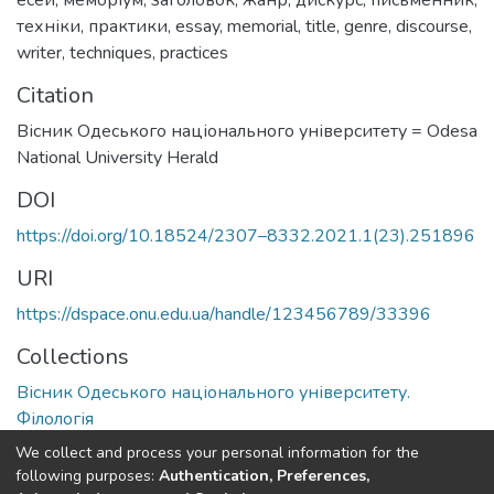
техніки
,
практики
,
essay
,
memorial
,
title
,
genre
,
discourse
,
writer
,
techniques
,
practices
Citation
Вісник Одеського національного університету = Odesa
National University Herald
DOI
https://doi.org/10.18524/2307–8332.2021.1(23).251896
URI
https://dspace.onu.edu.ua/handle/123456789/33396
Collections
Вісник Одеського національного університету.
Філологія
We collect and process your personal information for the
Full item page
following purposes:
Authentication, Preferences,