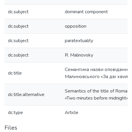
dc.subject
dominant component
dc.subject
opposition
dc.subject
paratextuality
dc.subject
R. Malinovsky
Семантика назви оповідання
dc.title
Малиновського «За дві хвилин
Semantics of the title of Roman 
dc.title.alternative
«Two minutes before midnight»
dc.type
Article
Files