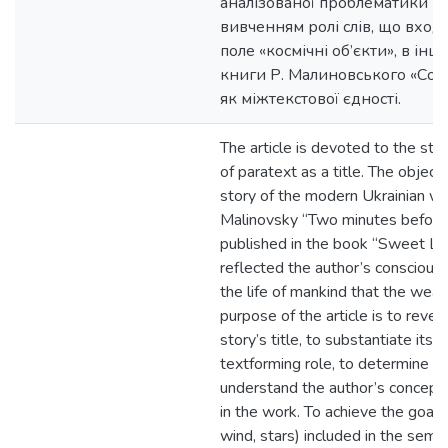
аналізованої проблематики по
вивченням ролі слів, що вход
поле «космічні об’єкти», в ін
книги Р. Малиновського «Сол
як міжтекстової єдності.
The article is devoted to the st
of paratext as a title. The object
story of the modern Ukrainian w
Malinovsky “Two minutes before 
published in the book “Sweet Life
reflected the author’s conscious
the life of mankind that the weap
purpose of the article is to reve
story’s title, to substantiate its 
textforming role, to determine ho
understand the author’s concept 
in the work. To achieve the goal, 
wind, stars) included in the seman