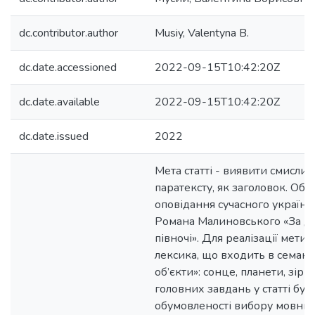
dc.contributor.author
Musiy, Valentyna B.
dc.date.accessioned
2022-09-15T10:42:20Z
dc.date.available
2022-09-15T10:42:20Z
dc.date.issued
2022
Мета статті - виявити смисли 
паратексту, як заголовок. Об’
оповідання сучасного україн
Романа Малиновського «За дв
півночі». Для реалізації мети
лексика, що входить в семант
об’єкти»: сонце, планети, зірк
головних завдань у статті бу
обумовленості вибору мовни