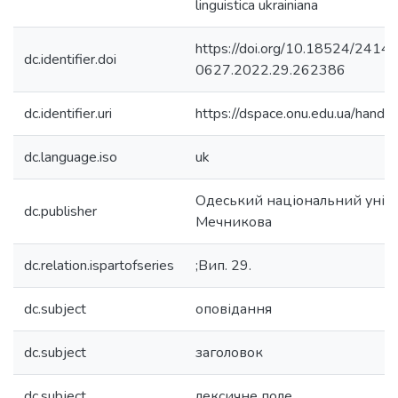
linguistica ukrainiana
https://doi.org/10.18524/2414-
dc.identifier.doi
0627.2022.29.262386
dc.identifier.uri
https://dspace.onu.edu.ua/han
dc.language.iso
uk
Одеський національний універс
dc.publisher
Мечникова
dc.relation.ispartofseries
;Вип. 29.
dc.subject
оповідання
dc.subject
заголовок
dc.subject
лексичне поле