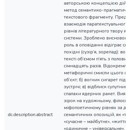
авторською концепцією дійсн
метод семантико-прагматично
текстового фрагменту. Предм
взаємодія паратекстуального 
рівнів літературного твору я
системи. Зроблено висновок 
роль в оповіданні відіграє сло
похідні (сузір’я, зорепад): вон
тексті об’ємом п’ять з полови
сімнадцять разів. Відокремле
метафоричні смисли цього сло
об’єкт; б) вогник сигарет під 
зустрічі; в) відблиск супутникі
спалахи ядерних ракет. Виявл
зірок на художньому, філосо
міфопоетичному рівнях за д
dc.description.abstract
семантичних опозицій, як «тем
«сучасне – майбутнє», «життя –
«одиничне – універсальне», «