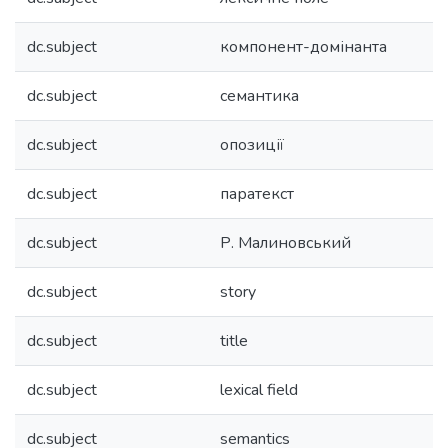
dc.subject
компонент-домінанта
dc.subject
семантика
dc.subject
опозиції
dc.subject
паратекст
dc.subject
Р. Малиновський
dc.subject
story
dc.subject
title
dc.subject
lexical field
dc.subject
semantics