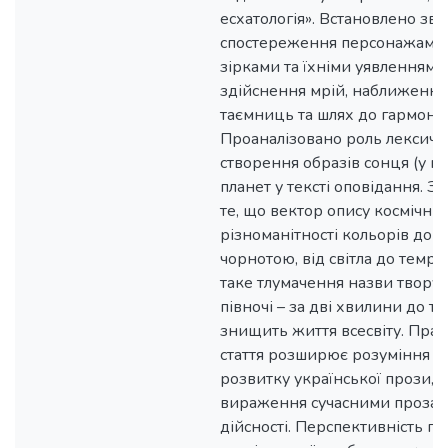
есхатологія». Встановлено зв
спостереження персонажами 
зірками та їхніми уявленнями
здійснення мрій, наближення
таємниць та шлях до гармонії і
Проаналізовано роль лексичн
створення образів сонця (у йо
планет у тексті оповідання. З
те, що вектор опису космічних 
різноманітності кольорів до 
чорнотою, від світла до темр
таке тлумачення назви твору:
півночі – за дві хвилини до то
знищить життя всесвіту. Прак
стаття розширює розуміння о
розвитку української прози, 
вираження сучасними прозаїк
дійсності. Перспективність 