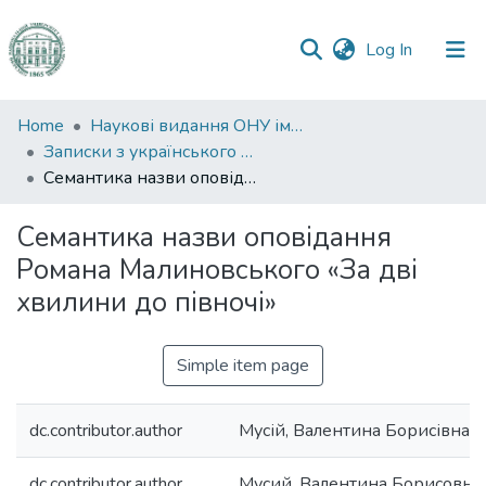
(current)
Log In
Communities
Home
Наукові видання ОНУ імені І. І. Мечникова
&
Записки з українського мовознавства
Collections
Семантика назви оповідання Романа Малиновського «За дві хвилини до півночі»
All of DSpace
Семантика назви оповідання
Романа Малиновського «За дві
Statistics
хвилини до півночі»
Simple item page
dc.contributor.author
Мусій, Валентина Борисівна
dc.contributor.author
Мусий, Валентина Борисовна