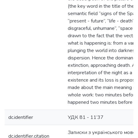
(the key word in the title of the s
semantic field “signs of the Space
“present - future”, “life - death”, 
disgraceful, unhumane”, “space – 
drawn to the fact that the vector 
what is happening is: from a varie
plunging the world into darkness, 
dispersion. Hence the dominance
extinction, approaching death. As 
interpretation of the night as a
existence and its loss is propose
made about the main meaning of t
whole work: two minutes before 
happened two minutes before th
dc.identifier
УДК 81 - 11’37
Записки з українського мовоз
dc.identifier.citation