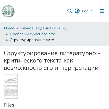
(current)
Log In
Communities
Home
Наукові видання ОНУ імені І. І. Мечникова
&
Проблеми сучасного літературознавства
Collections
Структурирование литературно - критического текста как возможность его интерпретации
All of DSpace
Структурирование литературно -
критического текста как
Statistics
возможность его интерпретации
Files