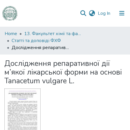
(current)
Log In
Communities
Home
13. Факультет хімії та фармації
&
Статті та доповіді ФХФ
Collections
Дослідження репаративної дії м’якої лікарської форми на основі Tanacetum vulgare L.
All of DSpace
Дослідження репаративної дії
м’якої лікарської форми на основі
Statistics
Tanacetum vulgare L.