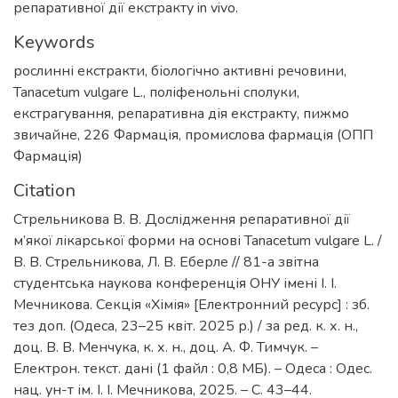
репаративної дії екстракту in vivo.
Keywords
рослинні екстракти
,
біологічно активні речовини
,
Tanacetum vulgare L.
,
поліфенольні сполуки
,
екстрагування
,
репаративна дія екстракту
,
пижмо
звичайне
,
226 Фармація, промислова фармація (ОПП
Фармація)
Citation
Стрельникова В. В. Дослідження репаративної дії
м’якої лікарської форми на основі Tanacetum vulgare L. /
В. В. Стрельникова, Л. В. Еберле // 81-а звітна
студентська наукова конференція ОНУ імені І. І.
Мечникова. Секція «Хімія» [Електронний ресурс] : зб.
тез доп. (Одеса, 23–25 квіт. 2025 р.) / за ред. к. х. н.,
доц. В. В. Менчука, к. х. н., доц. А. Ф. Тимчук. –
Електрон. текст. дані (1 файл : 0,8 МБ). – Одеса : Одес.
нац. ун-т ім. І. І. Мечникова, 2025. – С. 43–44.