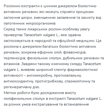
Рослинні екстракти є цінним джерелом біологічно
активних речовин, які можуть сприяти процесам
загоєння шкіри, зменшенню запалення та захисту від
патогенних мікроорганізмів.
Серед таких лікарських рослин особливу увагу
привертає Tanacetum vulgare L., яке здавна
застосовується в народній та офіційній медицині. Ця
рослина є джерелом багатьох біологічно активних
речовин, зокрема ефірних олій, флавоноїдів,
терпеноїдів, фенольних сполук, дубильних речовин та
вітамінів. Завдяки такому хімічному складу Tanacetum
vulgare L. виявляє широкий спектр фармакологічної
активності – антимікробну, протизапальну,
антиоксидантну, протигрибкову, спазмолітичну та
регенеративну дію.
Метою роботи було дослідження вмісту
поліфенольних сполук в екстракті Tanacetum vulgare L.
за різних умов екстрагування та встановлення