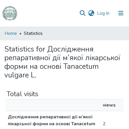
(current)
Log In
Communities
Home
Statistics
&
Collections
Statistics for Дослідження
репаративної дії м’якої лікарської
All of DSpace
форми на основі Tanacetum
vulgare L.
Total visits
views
Дослідження репаративної дії м’якої
лікарської форми на основі Tanacetum
2