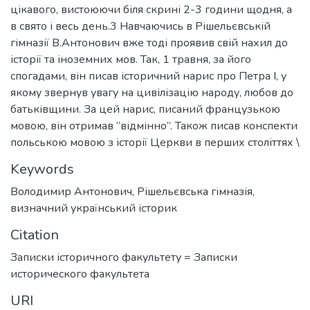
цікавого, вистоюючи біля скрині 2-3 години щодня, а
в свято і весь день.3 Навчаючись в Рішельєвській
гімназії В.Антонович вже тоді проявив свій нахил до
історії та іноземних мов. Так, 1 травня, за його
спогадами, він писав історичний нарис про Петра І, у
якому звернув увагу на цивілізацію народу, любов до
батьківщини. За цей нарис, писаний французькою
мовою, він отримав “відмінно”. Також писав конспекти
польською мовою з історії Церкви в перших століттях \
Keywords
Володимир Антонович
,
Рішельєвська гімназія
,
визначний український історик
Citation
Записки історичного факультету = Записки
исторического факультета
URI