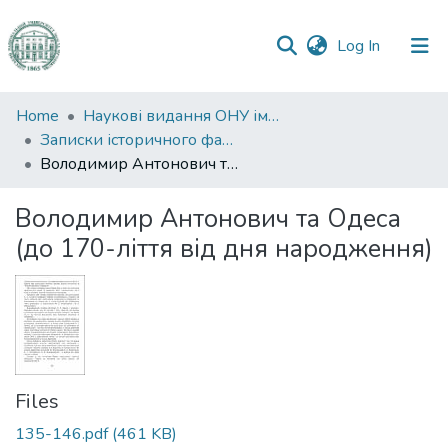
(current)
Log In
Communities
Home
Наукові видання ОНУ імені І. І. Мечникова
&
Записки історичного факультету
Collections
Володимир Антонович та Одеса (до 170-ліття від дня народження)
All of DSpace
Володимир Антонович та Одеса
(до 170-ліття від дня народження)
Statistics
Files
135-146.pdf
(461 KB)