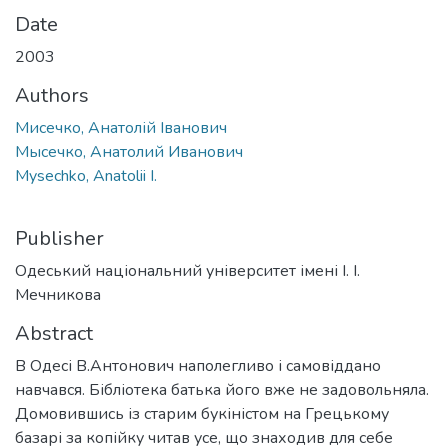
Date
2003
Authors
Мисечко, Анатолій Іванович
Мысечко, Анатолий Иванович
Mysechko, Аnatolii I.
Publisher
Одеський національний університет імені І. І.
Мечникова
Abstract
В Одесі В.Антонович наполегливо і самовіддано
навчався. Бібліотека батька його вже не задовольняла.
Домовившись із старим букіністом на Грецькому
базарі за копійку читав усе, що знаходив для себе