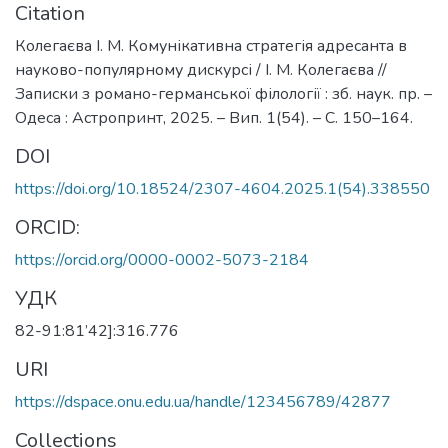
Citation
Колегаєва І. М. Комунікативна стратегія адресанта в
науково-популярному дискурсі / І. М. Колегаєва //
Записки з романо-германської філології : зб. наук. пр. –
Одеса : Астропринт, 2025. – Вип. 1(54). – С. 150–164.
DOI
https://doi.org/10.18524/2307-4604.2025.1(54).338550
ORCID:
https://orcid.org/0000-0002-5073-2184
УДК
82-91:81’42]:316.776
URI
https://dspace.onu.edu.ua/handle/123456789/42877
Collections