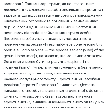
кооперації. Такими маркерами, як показало наше
дослідження, є лексичні засоби експлікації адресанта і
адресата, що відбувається у широко розповсюджених
інклюзивних особових та присвійних займенниках
першої особи однини і множини, менш частотними
виявились відповідні займенники другої особи.
Звернув на себе увагу випадок гумористичного
позначення адресата «Presumably, everyone reading this
book is a Homo sapiens — the species sapient (wise) of the
genus Homo (man)», натякаючи, що можливим читачем
його книги може бути не розумна (sapient) і не
людина (homo). Гумористична тональність безперечно
є проявом популярної складової аналізованого
науково-популярного тексту. Ефективними засобами
реалізації стратегії кооперації виявились дієслова
наказового способу і дієслівні конструкції let’s do smth.
Синтаксичні засоби показали свою варіативність і
ефективність у виявленні комунікативного зв’язку між