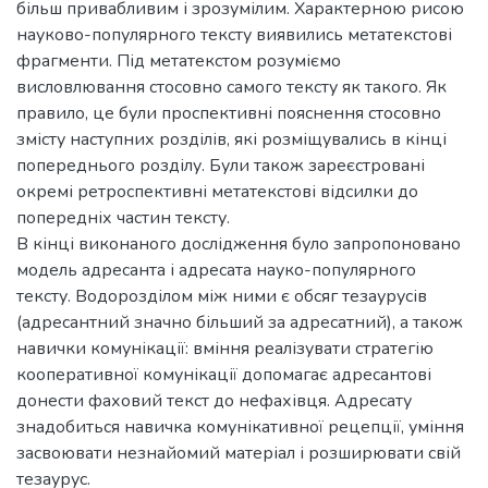
більш привабливим і зрозумілим. Характерною рисою
науково-популярного тексту виявились метатекстові
фрагменти. Під метатекстом розуміємо
висловлювання стосовно самого тексту як такого. Як
правило, це були проспективні пояснення стосовно
змісту наступних розділів, які розміщувались в кінці
попереднього розділу. Були також зареєстровані
окремі ретроспективні метатекстові відсилки до
попередніх частин тексту.
В кінці виконаного дослідження було запропоновано
модель адресанта і адресата науко-популярного
тексту. Водорозділом між ними є обсяг тезаурусів
(адресантний значно більший за адресатний), а також
навички комунікації: вміння реалізувати стратегію
кооперативної комунікації допомагає адресантові
донести фаховий текст до нефахівця. Адресату
знадобиться навичка комунікативної рецепції, уміння
засвоювати незнайомий матеріал і розширювати свій