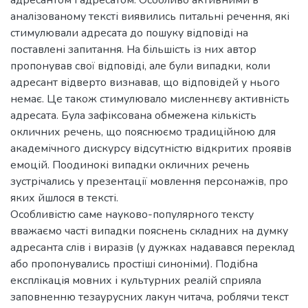
адресантом і адресатом. Особливо активними в
аналізованому тексті виявились питальні речення, які
стимулювали адресата до пошуку відповіді на
поставлені запитання. На більшість із них автор
пропонував свої відповіді, але були випадки, коли
адресант відверто визнавав, що відповідей у нього
немає. Це також стимулювало мисленнєву активність
адресата. Була зафіксована обмежена кількість
окличних речень, що пояснюємо традиційною для
академічного дискурсу відсутністю відкритих проявів
емоцій. Поодинокі випадки окличних речень
зустрічались у презентації мовлення персонажів, про
яких йшлося в тексті.
Особливістю саме науково-популярного тексту
вважаємо часті випадки пояснень складних на думку
адресанта слів і виразів (у дужках надавався переклад
або пропонувались простіші синоніми). Подібна
експлікація мовних і культурних реалій сприяла
заповненню тезаурусних лакун читача, роблячи текст