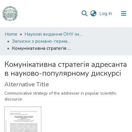
(current)
Log In
Communities
Home
Наукові видання ОНУ імені І. І. Мечникова
&
Записки з романо-германської філології
Collections
Комунікативна стратегія адресанта в науково-популярному дискурсі
All of DSpace
Комунікативна стратегія адресанта
в науково-популярному дискурсі
Statistics
Alternative Title
Communicative strategy of the addresser in popular scientific
discourse