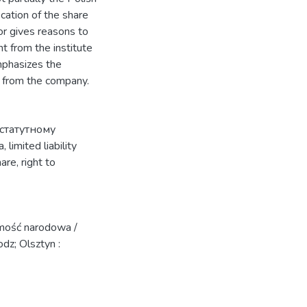
ication of the share
or gives reasons to
t from the institute
mphasizes the
w from the company.
 статутному
а
,
limited liability
hare
,
right to
amość narodowa /
odz; Olsztyn :