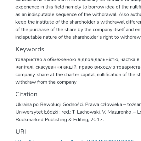
experience in this field namely to borrow idea of the nullif
as an indisputable sequence of the withdrawal. Also auth
keep the institute of the shareholder’s withdrawal differen
of the purchase of the share by the company itself and e
indisputable nature of the shareholder’s right to withdra
Keywords
товариство з обмеженою відповідальністю
,
частка в
капіталі
,
скасування акцій
,
право виходу з товариств
company
,
share at the charter capital
,
nullification of the s
withdraw from the company
Citation
Ukraina po Rewolucji Godności. Prawa człowieka – tożs
Uniwersytet Łódzki ; red.: T. Lachowski, V. Mazurenko .– L
Bookmarked Publishing & Editing, 2017.
URI