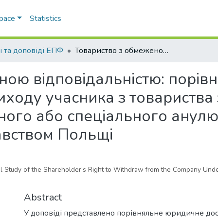
Space
Statistics
і та доповіді ЕПФ
Товариство з обмеженою відповідальністю: порівняльно-правове дослідження права виходу учасника з товариства за законодавством України та добровільного або спеціального анулювання частки учасника за законодавством Польщі
ною відповідальністю: порів
иходу учасника з товариства
ьного або спеціального анул
авством Польщі
al Study of the Shareholder’s Right to Withdraw from the Company Unde
Abstract
У доповіді представлено порівняльне юридичне до