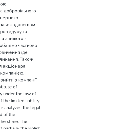
ною
та добровільного
онерного
 законодавством
процедуру та
 а з іншого -
еобхідно частково
озичення ідеї
кликання. Також
я акціонера
компанією, і
ийти з компанії.
titute of
ny under the law of
 the limited liability
r analyzes the legal
d of the
 the share. The
t partially the Polish