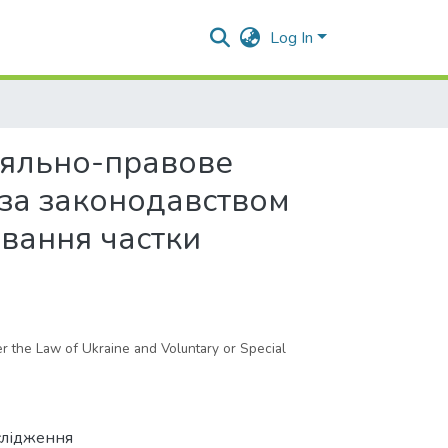
Log In
няльно-правове
 за законодавством
ювання частки
r the Law of Ukraine and Voluntary or Special
слідження