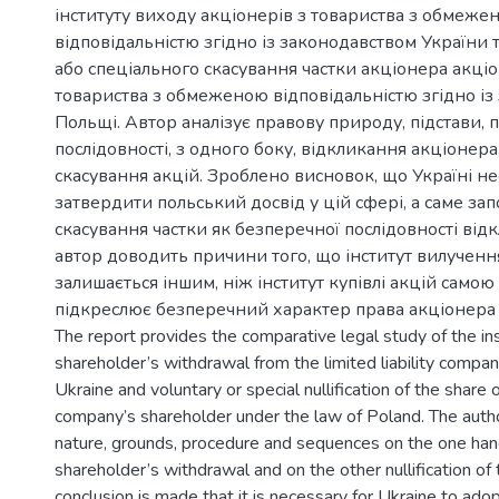
інституту виходу акціонерів з товариства з обмеже
відповідальністю згідно із законодавством України 
або спеціального скасування частки акціонера акці
товариства з обмеженою відповідальністю згідно із
Польщі. Автор аналізує правову природу, підстави, 
послідовності, з одного боку, відкликання акціонера,
скасування акцій. Зроблено висновок, що Україні н
затвердити польський досвід у цій сфері, а саме зап
скасування частки як безперечної послідовності від
автор доводить причини того, що інститут вилученн
залишається іншим, ніж інститут купівлі акцій самою 
підкреслює безперечний характер права акціонера в
The report provides the comparative legal study of the ins
shareholder’s withdrawal from the limited liability compa
Ukraine and voluntary or special nullification of the share of
company’s shareholder under the law of Poland. The autho
nature, grounds, procedure and sequences on the one han
shareholder’s withdrawal and on the other nullification of
conclusion is made that it is necessary for Ukraine to adop