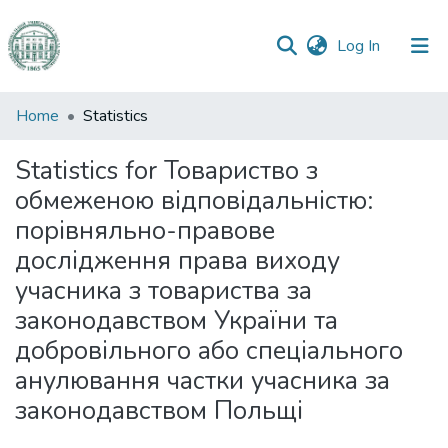
(current)
Log In
Communities
Home
Statistics
&
Collections
Statistics for Товариство з
обмеженою відповідальністю:
All of DSpace
порівняльно-правове
дослідження права виходу
учасника з товариства за
законодавством України та
добровільного або спеціального
анулювання частки учасника за
законодавством Польщі