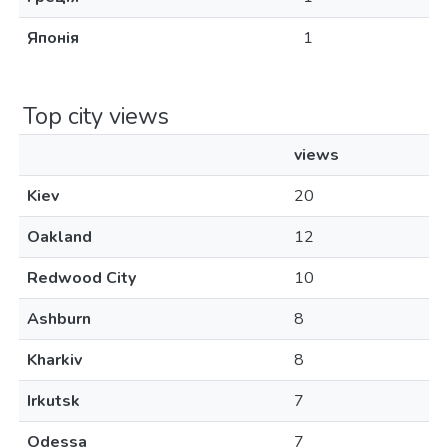
Японія
1
Top city views
views
Kiev
20
Oakland
12
Redwood City
10
Ashburn
8
Kharkiv
8
Irkutsk
7
Odessa
7