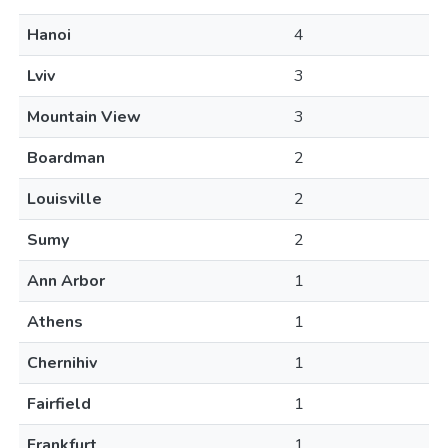
Hanoi
4
Lviv
3
Mountain View
3
Boardman
2
Louisville
2
Sumy
2
Ann Arbor
1
Athens
1
Chernihiv
1
Fairfield
1
Frankfurt
1