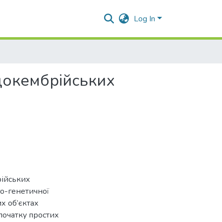
Log In
докембрійських
ійських
о-генетичної
х об’єктах
початку простих