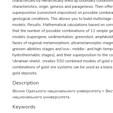
characterized by hierarchically lined up boundary condition
characteristics, origin, genesis and paragenesis. Then offer
superposition (consistent imposition) on possible combinat
geological conditions. This allows you to build multistag
models. Results. Mathematical calculations based on com
that the number of possible combinations of 11 simple ge
models (supergene, sedimentation, greenshist, amphibolit
facies of regional metamorphism, ultrametamorphic-magma
greisen-albitites stages and low-, middle- and high-temp
hydrothermalitic stages), and their superposition to the co
Ukrainian shield , creates 550 combined models of gold 
combinations of gold-ore systems can be used as a basis f
gold deposits.
Description
Вiсник Одеського нацiонального унiверситету = Ве
национального университета
Keywords