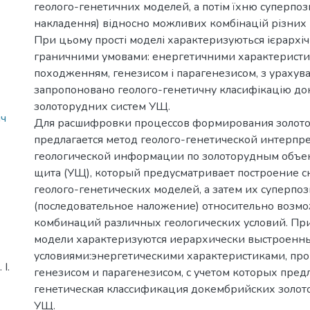
геолого-генетичних моделей, а потім їхню суперпоз
накладення) відносно можливих комбінацій різних 
При цьому прості моделі характеризуються ієрарх
граничними умовами: енергетичними характеристи
походженням, генезисом і парагенезисом, з урахув
запропоновано геолого-генетичну класифікацію д
золоторудних систем УЩ.
ич
Для расшифровки процессов формирования золото
предлагается метод геолого-генетической интерпр
геологической информации по золоторудным объе
щита (УЩ), который предусматривает построение с
геолого-генетических моделей, а затем их суперп
(последовательное наложение) относительно возм
комбинаций различных геологических условий. При
модели характеризуются иерархически выстроен
условиями:энергетическими характеристиками, пр
І.
генезисом и парагенезисом, с учетом которых пред
генетическая классификация докембрийских золот
УЩ.