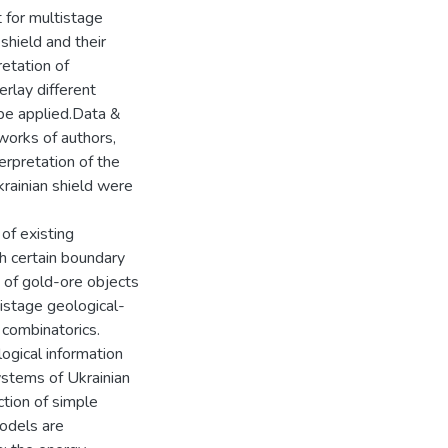
 for multistage
shield and their
retation of
erlay different
 be applied.Data &
works of authors,
terpretation of the
Ukrainian shield were
of existing
h certain boundary
n of gold-ore objects
tistage geological-
 combinatorics.
ogical information
systems of Ukrainian
ction of simple
odels are