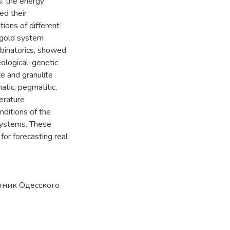
s: the energy
ed their
ions of different
e gold system
binatorics, showed
ological-genetic
e and granulite
tic, pegmatitic,
erature
nditions of the
systems. These
or forecasting real
стник Одесского