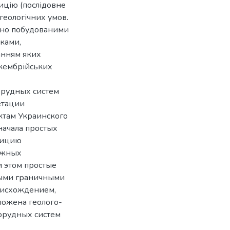
ицію (послідовне
геологічних умов.
ічно побудованими
ками,
анням яких
окембрійських
рудных систем
етации
ктам Украинского
начала простых
озицию
ожных
 этом простые
ными граничными
оисхождением,
ложена геолого-
орудных систем