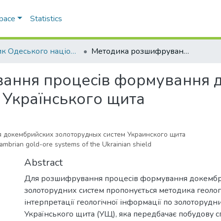
Space
Statistics
Вісник Одеського національного університету. Географічні та геологічні науки
Методика розшифрування процесів формування докембрійських золоторудних систем Українського щита
ання процесів формування 
 Українського щита
докембрийских золоторудных систем Украинского щита
ambrian gold-ore systems of the Ukrainian shield
Abstract
Для розшифрування процесів формування докембр
золоторудних систем пропонується методика геолог
інтерпретації геологічної інформації по золоторудни
Українського щита (УЩ), яка передбачає побудову с