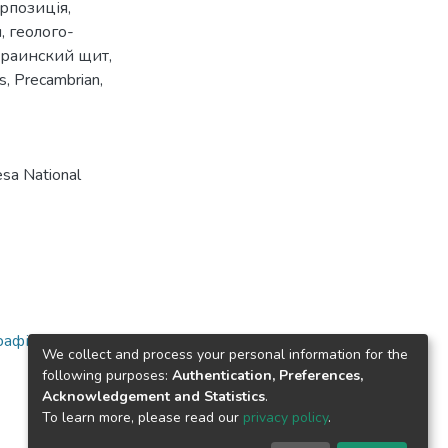
рпозиція
,
ы
,
геолого-
краинский щит
,
s
,
Precambrian
,
sa National
афічні та
We collect and process your personal information for the
following purposes:
Authentication, Preferences,
Acknowledgement and Statistics
.
To learn more, please read our
privacy policy
.