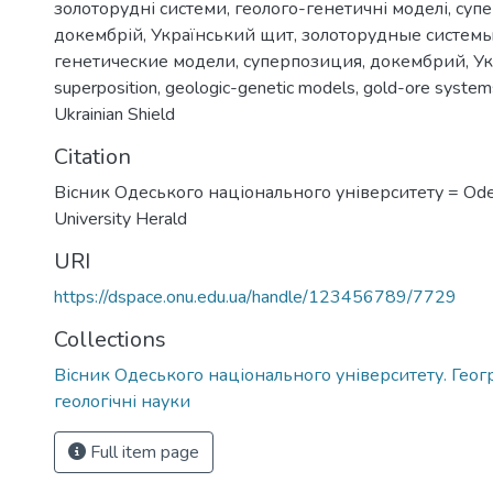
золоторудні системи
,
геолого-генетичні моделі
,
супе
докембрій
,
Український щит
,
золоторудные систем
генетические модели
,
суперпозиция
,
докембрий
,
У
superposition
,
geologic-genetic models
,
gold-ore system
Ukrainian Shield
Citation
Вісник Одеського національного університету = Ode
University Herald
URI
https://dspace.onu.edu.ua/handle/123456789/7729
Collections
Вісник Одеського національного університету. Геогр
геологічні науки
Full item page