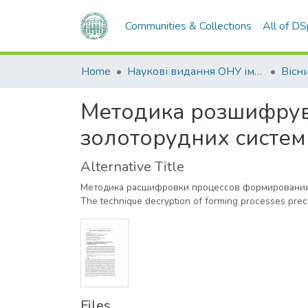
Communities & Collections
All of D
Home
Наукові видання ОНУ імені І. І. Мечникова
Методика розшифрув
золоторудних систем
Alternative Title
Методика расшифровки процессов формирования 
The technique decryption of forming processes prec
Files