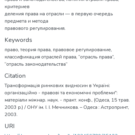
критериев
деления права на отрасли — в первую очередь
предмета и метода
правового регулирования.
Keywords
право
,
теория права
,
правовое регулирование
,
классификация отраслей права
,
“отрасль права”
,
“отрасль законодательства”
Citation
Трансформація ринкових видносин в Україні:
організаційно - правові та економічні проблеми":
матеріали міжнар. наук. - практ. конф., (Одеса, 15 трав.
2003 р.) / ОНУ ім. І. І. Мечникова. – Одеса : Астропринт,
2003.
URI