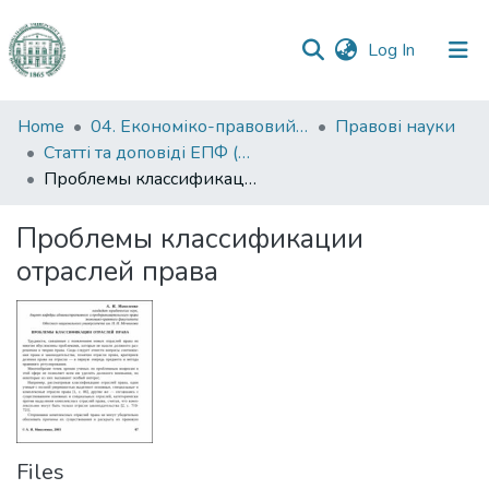
(current)
Log In
Communities
Home
04. Економіко-правовий факультет
Правові науки
&
Статті та доповіді ЕПФ (Правові науки)
Collections
Проблемы классификации отраслей права
All of DSpace
Проблемы классификации
отраслей права
Statistics
Files