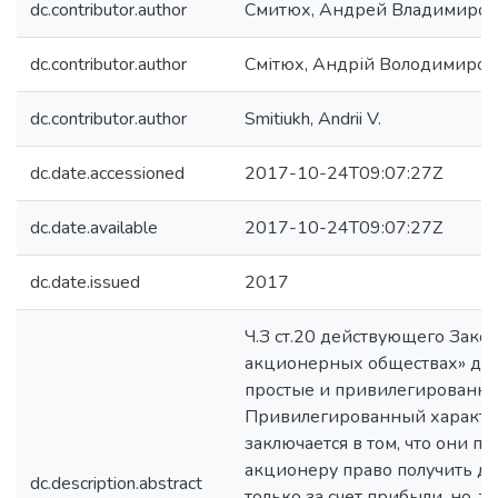
dc.contributor.author
Смитюх, Андрей Владимиров
dc.contributor.author
Смітюх, Андрій Володимиров
dc.contributor.author
Smitiukh, Andrii V.
dc.date.accessioned
2017-10-24T09:07:27Z
dc.date.available
2017-10-24T09:07:27Z
dc.date.issued
2017
Ч.З ст.20 действующего Зако
акционерных обществах» дел
простые и привилегированны
Привилегированный характе
заключается в том, что они п
акционеру право получить д
dc.description.abstract
только за счет прибыли, но, т