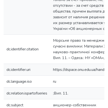
отсутствии - за счет средств
общества, причем выплата д
зависит от наличия решения 
их размер устанавливается ус
України «Об акционерных общ
Морське право та менеджмент
сучасні виклики: Матеріали Х
dc.identifier.citation
науково-практичної конферен
Вип. 11. – Одеса.: НУ «ОМА», 2
dc.identifier.uri
https://dspace.onu.edu.ua/han
dc.language.iso
ru
dc.relation.ispartofseries
;Вип. 11.
dc.subject
акционер-собственник