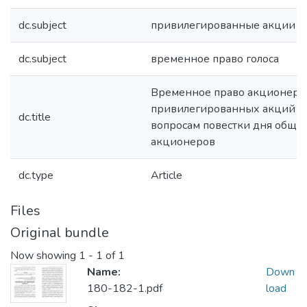
dc.subject
привилегированные акции
dc.subject
временное право голоса
Временное право акционера 
привилегированных акций го
dc.title
вопросам повестки дня обще
акционеров
dc.type
Article
Files
Original bundle
Now showing
1 - 1 of 1
Name:
Down
180-182-1.pdf
load