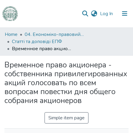
(current)
Log In
Communities
Home
04. Економіко-правовий факультет
&
Статті та доповіді ЕПФ
Collections
Временное право акционера - собственника привилегированных акций голосовать по всем вопросам повестки дня общего собрания акционеров
All of DSpace
Временное право акционера -
собственника привилегированных
Statistics
акций голосовать по всем
вопросам повестки дня общего
собрания акционеров
Simple item page