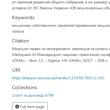
от наличия решения общего собрания, а их размер 
уставом (ст.ЗО Закону України «Об акционерных общ
Keywords
акционер-собственник
,
привилегированные акции
голоса
Citation
Морське право та менеджмент: еволюція та сучасні 
Матеріали ХІ Міжнародної науково-практичної кон
«ОМА». – Вип. 11. – Одеса.: НУ «ОМА», 2017. – 298 c.
URI
https://dspace.onu.edu.ua/handle/123456789/11140
Collections
Статті та доповіді ЕПФ
Full item page