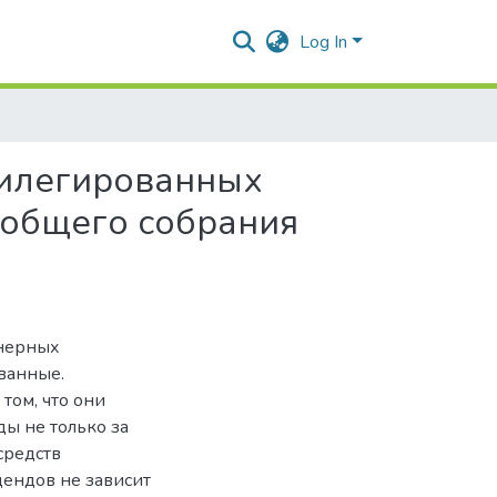
Log In
вилегированных
 общего собрания
онерных
ванные.
том, что они
ы не только за
 средств
дендов не зависит