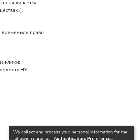
устанавливается
ествах»).
,
временное право
виклики:
ференції НУ
We collect and process your personal information for the
following purposes:
Authentication, Preferences,