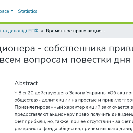
Space
Statistics
і та доповіді ЕПФ
Временное право акционера - собственника привилегированных акций голосовать по всем вопросам повестки дня общего собрания акционеров
ционера - собственника при
 всем вопросам повестки дня
Abstract
Ч.З ст.20 действующего Закона Украины «Об акци
обществах» делит акции на простые и привилегиро
Привилегированный характер акций заключается в 
предоставляют акционеру право получить дивиденд
счет прибыли, но, также, при ее отсутствии - за счет
резервного фонда общества, причем выплата диви