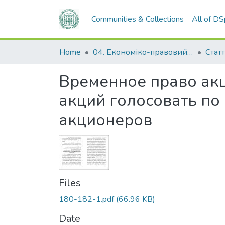
Communities & Collections
All of D
Home
04. Економіко-правовий факультет
Статт
Временное право ак
акций голосовать по
акционеров
Files
180-182-1.pdf
(66.96 KB)
Date