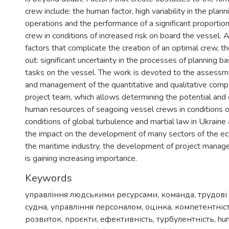
crew include: the human factor, high variability in the plan
operations and the performance of a significant proportio
crew in conditions of increased risk on board the vessel.
factors that complicate the creation of an optimal crew, t
out: significant uncertainty in the processes of planning b
tasks on the vessel. The work is devoted to the assessm
and management of the quantitative and qualitative compo
project team, which allows determining the potential and 
human resources of seagoing vessel crews in conditions of
conditions of global turbulence and martial law in Ukraine
the impact on the development of many sectors of the eco
the maritime industry, the development of project man
is gaining increasing importance.
Keywords
управління людськими ресурсами
,
команда
,
трудові
судна
,
управління персоналом
,
оцінка
,
компетентніс
розвиток
,
проєкти
,
ефективність
,
турбулентність
,
hu