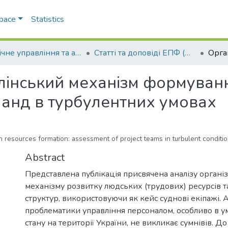
Space
Statistics
Публічне управління та адміністрування
Статті та доповіді ЕПФ (Публічне управління та адміністрування)
лінський механізм формуванн
манд в турбулентних умовах
esources formation: assessment of project teams in turbulent conditi
Abstract
Представлена публікація присвячена аналізу органі
механізму розвитку людських (трудових) ресурсів т
структур, використовуючи як кейс суднові екіпажі. 
проблематики управління персоналом, особливо в у
стану на території України, не викликає сумнівів. Д