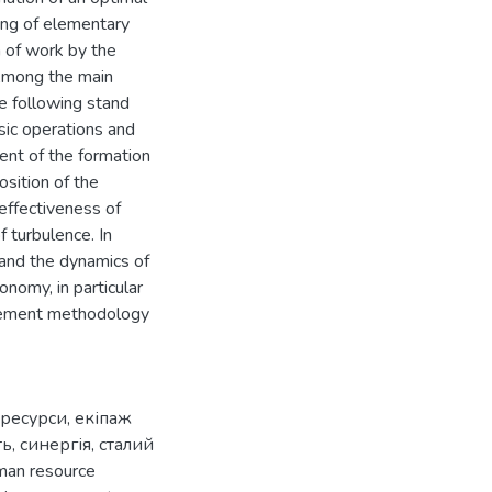
ning of elementary
n of work by the
 Among the main
he following stand
asic operations and
ent of the formation
sition of the
effectiveness of
 turbulence. In
 and the dynamics of
nomy, in particular
agement methodology
 ресурси
,
екіпаж
ть
,
синергія
,
сталий
man resource