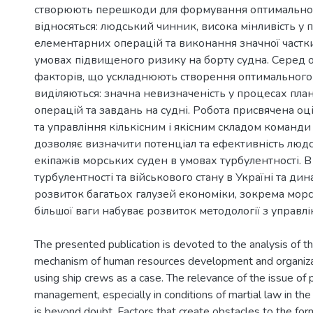
створюють перешкоди для формування оптимальног
відносяться: людський чинник, висока мінливість у 
елементарних операцій та виконання значної частки
умовах підвищеного ризику на борту судна. Серед 
факторів, що ускладнюють створення оптимального 
виділяються: значна невизначеність у процесах пла
операцій та завдань на судні. Робота присвячена о
та управління кількісним і якісним складом команди
дозволяє визначити потенціал та ефективність люд
екіпажів морських суден в умовах турбулентності. В
турбулентності та військового стану в Україні та ди
розвиток багатьох галузей економіки, зокрема морськ
The presented publication is devoted to the analysis of th
mechanism of human resources development and organizat
using ship crews as a case. The relevance of the issue of
management, especially in conditions of martial law in the 
is beyond doubt. Factors that create obstacles to the for