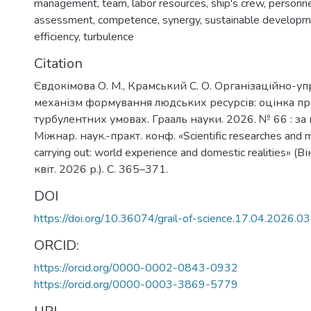
management
,
team
,
labor resources
,
ship's crew
,
personn
assessment
,
competence
,
synergy
,
sustainable develop
efficiency
,
turbulence
Citation
Євдокімова О. М., Крамський С. О. Організаційно-у
механізм формування людських ресурсів: оцінка п
турбулентних умовах. Грааль науки. 2026. № 66 : за
Міжнар. наук.-практ. конф. «Scientific researches and m
carrying out: world experience and domestic realities» 
квіт. 2026 р.). С. 365–371.
DOI
https://doi.org/10.36074/grail-of-science.17.04.2026.0
ORCID:
https://orcid.org/0000-0002-0843-0932
https://orcid.org/0000-0003-3869-5779