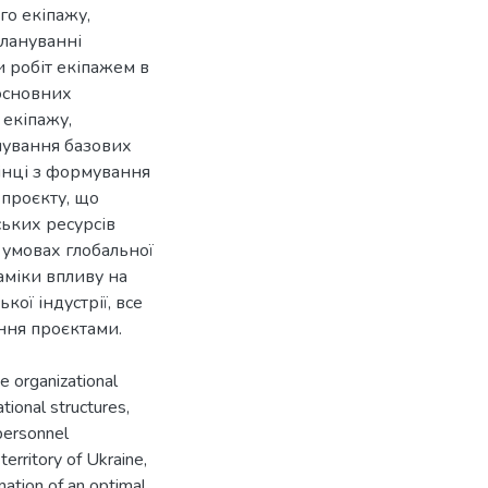
о екіпажу,
плануванні
 робіт екіпажем в
основних
екіпажу,
нування базових
цінці з формування
 проєкту, що
ських ресурсів
 умовах глобальної
наміки впливу на
ої індустрії, все
e organizational
ional structures,
 personnel
territory of Ukraine,
mation of an optimal