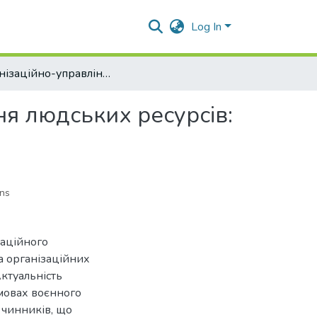
Log In
Організаційно-управлінський механізм формування людських ресурсів: оцінка проєктних команд в турбулентних умовах
я людських ресурсів:
ons
заційного
а організаційних
Актуальність
мовах воєнного
о чинників, що