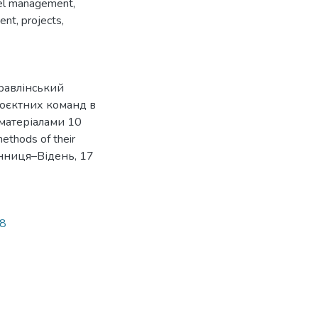
el management
,
ment
,
projects
,
правлінський
роєктних команд в
 матеріалами 10
ethods of their
(Вінниця–Відень, 17
38