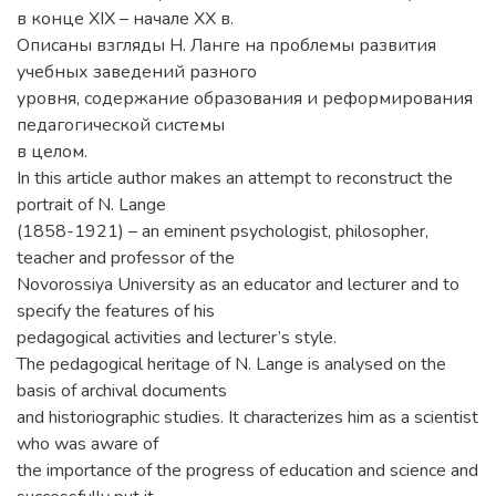
в конце XIX – начале ХХ в.
Описаны взгляды Н. Ланге на проблемы развития
учебных заведений разного
уровня, содержание образования и реформирования
педагогической системы
в целом.
In this article author makes an attempt to reconstruct the
portrait of N. Lange
(1858-1921) – an eminent psychologist, philosopher,
teacher and professor of the
Novorossiya University as an educator and lecturer and to
specify the features of his
pedagogical activities and lecturer’s style.
The pedagogical heritage of N. Lange is analysed on the
basis of archival documents
and historiographic studies. It characterizes him as a scientist
who was aware of
the importance of the progress of education and science and