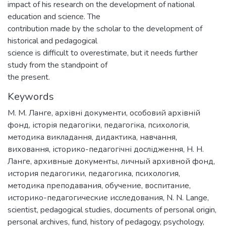
impact of his research on the development of national
education and science. The
contribution made by the scholar to the development of
historical and pedagogical
science is difficult to overestimate, but it needs further
study from the standpoint of
the present.
Keywords
М. М. Ланге
,
архівні документи
,
особовий архівній
фонд
,
історія педагогіки
,
педагогіка
,
психологія
,
методика викладання
,
дидактика
,
навчання
,
виховання
,
історико-педагогічні дослідження
,
Н. Н.
Ланге
,
архивные документы
,
личный архивной фонд
,
история педагогики
,
педагогика
,
психология
,
методика преподавания
,
обучение
,
воспитание
,
историко-педагогические исследования
,
N. N. Lange
,
scientist
,
pedagogical studies
,
documents of personal origin
,
personal archives
,
fund
,
history of pedagogy
,
psychology
,