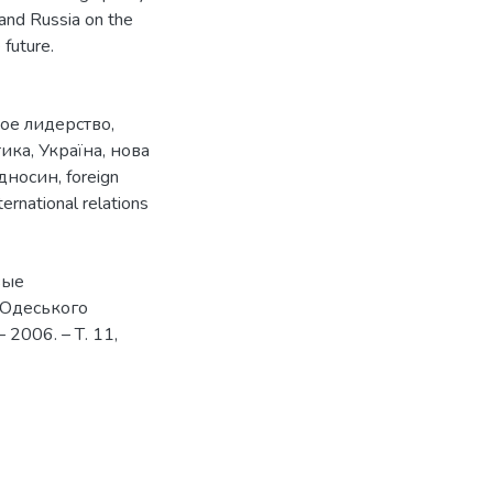
and Russia on the
 future.
ое лидерство
,
тика
,
Україна
,
нова
ідносин
,
foreign
ternational relations
вые
к Одеського
 2006. – Т. 11,