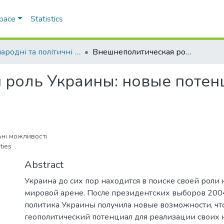
Space
Statistics
Міжнародні та політичні дослідження
Внешнеполитическая роль Украины: новые потенциальные возможности
 роль Украины: новые поте
ьні можливості
ties
Abstract
Украина до сих пор находится в поиске своей роли
мировой арене. После президентских выборов 200
политика Украины получила новые возможности, чт
геополитический потенциал для реализации своих