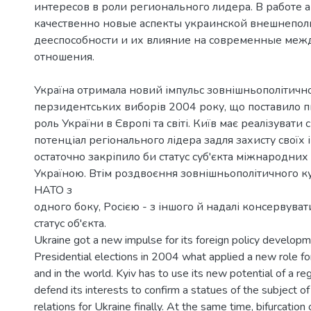
интересов в роли регионального лидера. В работе 
качественно новые аспекты украинской внешнепол
дееспособности и их влияние на современные ме
Україна отримала новий імпульс зовнішньополітично
перзидентських виборів 2004 року, що поставило п
роль України в Європі та світі. Київ має реалізувати 
потенціал регіонального лідера задля захисту своїх 
остаточно закріпило би статус суб'єкта міжнародних
Україною. Втім роздвоєння зовнішньополітичного ку
НАТО з
одного боку, Росією - з іншого й надалі консервув
статус об'єкта.
Ukraine got a new impulse for its foreign policy developm
Presidential elections in 2004 what applied a new role fo
and in the world. Kyiv has to use its new potential of a re
defend its interests to confirm a statues of the subject of
relations for Ukraine finally. At the same time, bifurcation 