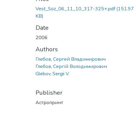
Vest_Soz_06_11_10_317-325+.pdf
(151.97
KB)
Date
2006
Authors
Глебов, Сергей Владимирович
Глебов, Сергій Володимирович
Glebov, Sergii V.
Publisher
Астропринт