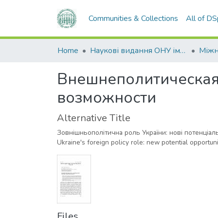
Communities & Collections
All of D
Home
Наукові видання ОНУ імені І. І. Мечникова
Внешнеполитическая
возможности
Alternative Title
Зовнішньополітична роль України: нові потенціал
Ukraine's foreign policy role: new potential opportuni
Files