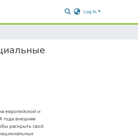
Log In
нциальные
 на европейской и
4 года внешняя
обы раскрыть свой
 национальных