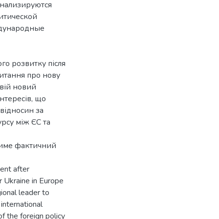
анализируются
итической
ждународные
го розвитку після
итання про нову
свій новий
інтересів, що
 відносин за
рсу між ЄС та
атиме фактичний
ent after
r Ukraine in Europe
gional leader to
 international
of the foreign policy