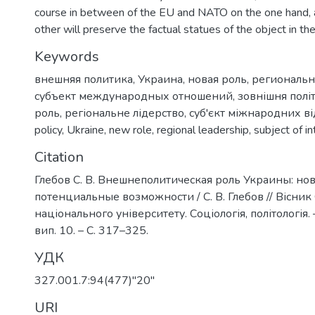
course in between of the EU and NATO on the one hand, 
other will preserve the factual statues of the object in the
Keywords
внешняя политика
,
Украина
,
новая роль
,
региональн
субъект международных отношений
,
зовнішня полі
роль
,
регіональне лідерство
,
суб'єкт міжнародних в
policy
,
Ukraine
,
new role
,
regional leadership
,
subject of in
Citation
Глебов С. В. Внешнеполитическая роль Украины: но
потенциальные возможности / С. В. Глебов // Вісни
національного університету. Соціологія, політологія. –
вип. 10. – С. 317–325.
УДК
327.001.7:94(477)"20"
URI