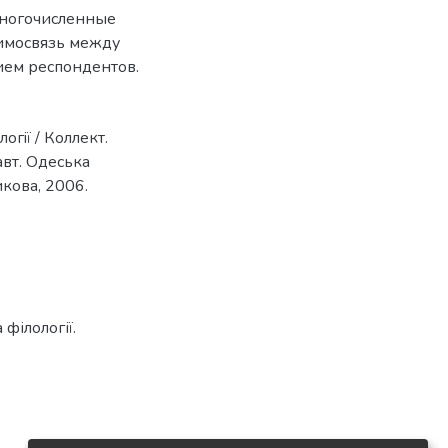
многочисленные
аимосвязь между
ием респондентов.
огiї / Коллект.
.авт. Одеська
никова, 2006.
філології.