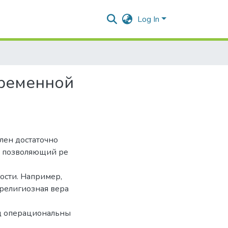
Log In
временной
лен достаточно
, позволяющий ре
ости. Например,
«религиозная вера
яд операциональны