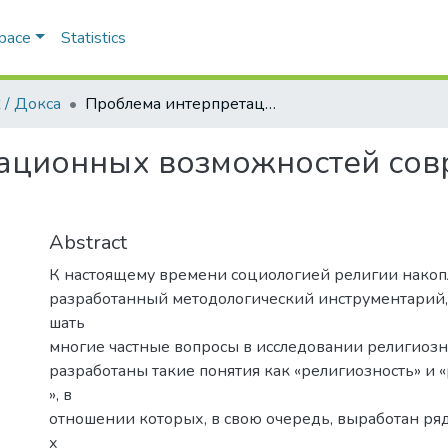
Space
Statistics
 / Докса
Проблема интерпретационных возможностей современной социологии религии
ационных возможностей со
Abstract
К настоящему времени социологией религии накоп
разработанный методологический инструментарий
шать
многие частные вопросы в исследовании религиозн
разработаны такие понятия как «религиозность» и 
», в
отношении которых, в свою очередь, выработан р
х