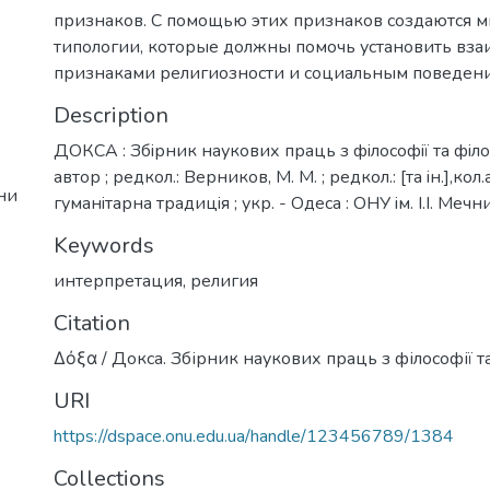
признаков. С помощью этих признаков создаются 
типологии, которые должны помочь установить вз
признаками религиозности и социальным поведен
Description
ДОКСА : Збiрник наукових праць з фiлософiї та фiлол
автор ; редкол.: Верников, М. М. ; редкол.: [та iн.],кол
ни
гуманiтарна традицiя ; укр. - Одеса : ОНУ iм. I.I. Меч
Keywords
интерпретация
,
религия
Citation
Δόξα / Докса. Збірник наукових праць з філософії та 
URI
https://dspace.onu.edu.ua/handle/123456789/1384
Collections