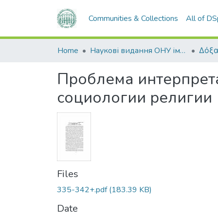
Communities & Collections
All of D
Home
Наукові видання ОНУ імені І. І. Мечникова
Δόξα
Проблема интерпрет
социологии религии
Files
335-342+.pdf
(183.39 KB)
Date