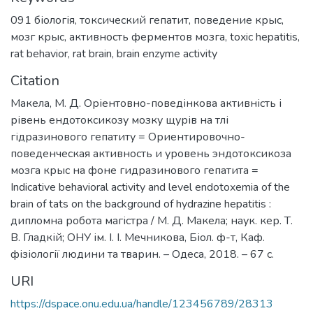
091 біологія
,
токсический гепатит
,
поведение крыс
,
мозг крыс
,
активность ферментов мозга
,
toxic hepatitis
,
rat behavior
,
rat brain
,
brain enzyme activity
Citation
Макела, М. Д. Оріентовно-поведінкова активність і
рівень ендотоксикозу мозку щурів на тлі
гідразинового гепатиту = Ориентировочно-
поведенческая активность и уровень эндотоксикоза
мозга крыс на фоне гидразинового гепатита =
Indicative behavioral activity and level endotoxemia of the
brain of tats on the background of hydrazine hepatitis :
дипломна робота магістра / М. Д. Макела; наук. кер. Т.
В. Гладкій; ОНУ ім. І. І. Мечникова, Біол. ф-т, Каф.
фізіології людини та тварин. – Одеса, 2018. – 67 с.
URI
https://dspace.onu.edu.ua/handle/123456789/28313