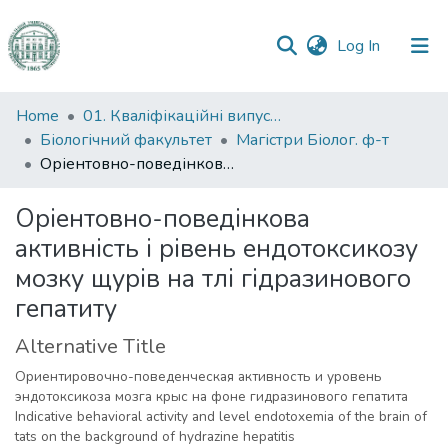
(current)
Log In
Communities
Home
01. Кваліфікаційні випускні роботи здобувачів вищої освіти
&
Біологічний факультет
Магістри Біолог. ф-т
Collections
Оріентовно-поведінкова активність і рівень ендотоксикозу мозку щурів на тлі гідразинового гепатиту
All of DSpace
Оріентовно-поведінкова
активність і рівень ендотоксикозу
Statistics
мозку щурів на тлі гідразинового
гепатиту
Alternative Title
Ориентировочно-поведенческая активность и уровень
эндотоксикоза мозга крыс на фоне гидразинового гепатита
Indicative behavioral activity and level endotoxemia of the brain of
tats on the background of hydrazine hepatitis