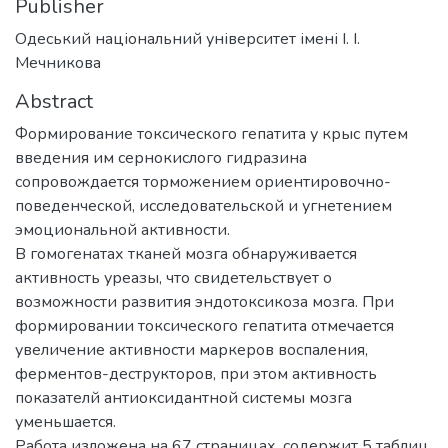
Publisher
Одеський національний університет імені І. І.
Мечникова
Abstract
Формирование токсического гепатита у крыс путем
введения им сернокислого гидразина
сопровождается торможением ориентировочно-
поведенческой, исследовательской и угнетением
эмоциональной активности.
В гомогенатах тканей мозга обнаруживается
активность уреазы, что свидетельствует о
возможности развития эндотоксикоза мозга. При
формировании токсического гепатита отмечается
увеличение активности маркеров воспаления,
ферментов-деструкторов, при этом активность
показателй антиоксидантной системы мозга
уменьшается.
Работа изложена на 67 страницах, содержит 5 таблиц,