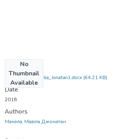
No
Files
Thumbnail
091_Makela_Mavila_Jonatan1.docx
(64.21 KB)
Available
Date
2018
Authors
Макела, Мавіла Джонатан