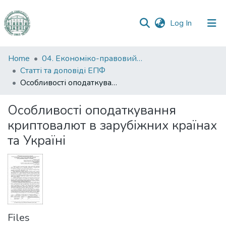
(current)
Log In
Communities
Home
04. Економіко-правовий факультет
&
Статті та доповіді ЕПФ
Collections
Особливості оподаткування криптовалют в зарубіжних країнах та Україні
All of DSpace
Особливості оподаткування
криптовалют в зарубіжних країнах
Statistics
та Україні
Files