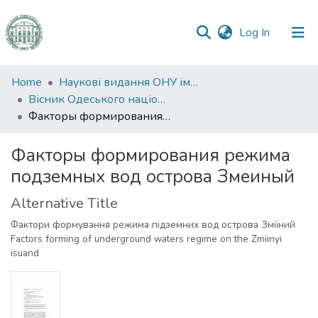
(current)
Log In
Communities
Home
Наукові видання ОНУ імені І. І. Мечникова
&
Вісник Одеського національного університету. Географічні та геологічні науки
Collections
Факторы формирования режима подземных вод острова Змеиный
All of DSpace
Факторы формирования режима
подземных вод острова Змеиный
Statistics
Alternative Title
Фактори формування режима підземних вод острова Зміїний
Factors forming of underground waters regime on the Zmiinyi
isuand