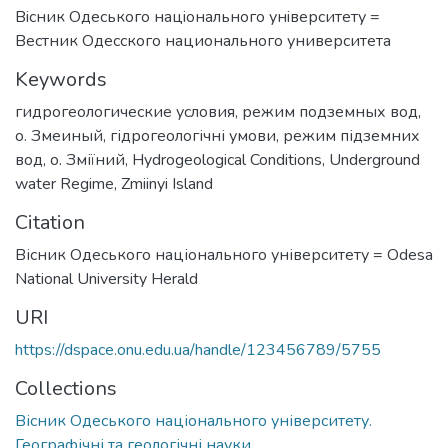
Вiсник Одеського нацiонального унiверситету =
Вестник Одесского национального университета
Keywords
гидрогеологические условия
,
режим подземных вод
,
о. Змеиный
,
гідрогеологічні умови
,
режим підземних
вод
,
о. Зміїний
,
Hydrogeological Conditions
,
Underground
water Regime
,
Zmiinyi Island
Citation
Вісник Одеського національного університету = Odesa
National University Herald
URI
https://dspace.onu.edu.ua/handle/123456789/5755
Collections
Вісник Одеського національного університету.
Географічні та геологічні науки