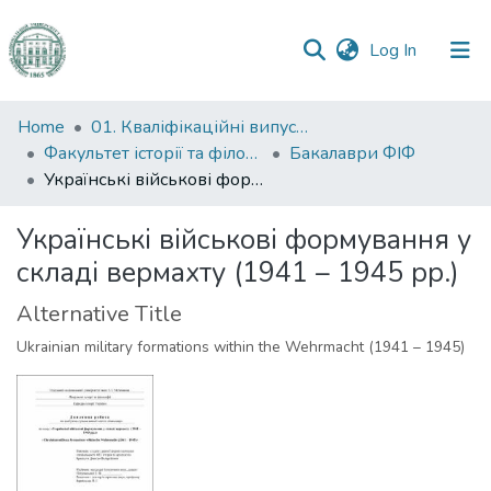
(current)
Log In
Communities
Home
01. Кваліфікаційні випускні роботи здобувачів вищої освіти
&
Факультет історії та філософії
Бакалаври ФІФ
Collections
Українські військові формування у складі вермахту (1941 – 1945 рр.)
All of DSpace
Українські військові формування у
складі вермахту (1941 – 1945 рр.)
Statistics
Alternative Title
Ukrainian military formations within the Wehrmacht (1941 – 1945)