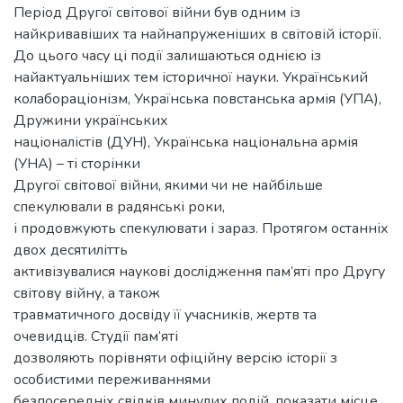
Період Другої світової війни був одним із
найкривавіших та найнапруженіших в світовій історії.
До цього часу ці події залишаються однією із
найактуальніших тем історичної науки. Український
колабораціонізм, Українська повстанська армія (УПА),
Дружини українських
націоналістів (ДУН), Українська національна армія
(УНА) – ті сторінки
Другої світової війни, якими чи не найбільше
спекулювали в радянські роки,
і продовжують спекулювати і зараз. Протягом останніх
двох десятилітть
активізувалися наукові дослідження пам’яті про Другу
світову війну, а також
травматичного досвіду її учасників, жертв та
очевидців. Студії пам’яті
дозволяють порівняти офіційну версію історії з
особистими переживаннями
безпосередніх свідків минулих подій, показати місце