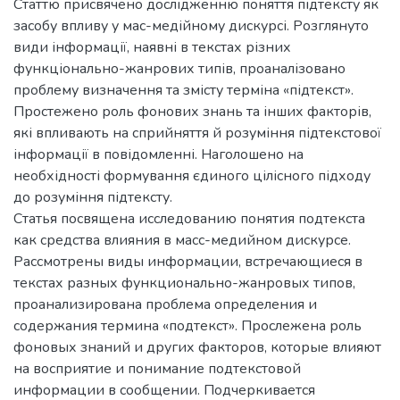
Статтю присвячено дослідженню поняття підтексту як
засобу впливу у мас-медійному дискурсі. Розглянуто
види інформації, наявні в текстах різних
функціонально-жанрових типів, проаналізовано
проблему визначення та змісту терміна «підтекст».
Простежено роль фонових знань та інших факторів,
які впливають на сприйняття й розуміння підтекстової
інформації в повідомленні. Наголошено на
необхідності формування єдиного цілісного підходу
до розуміння підтексту.
Статья посвящена исследованию понятия подтекста
как средства влияния в масс-медийном дискурсе.
Рассмотрены виды информации, встречающиеся в
текстах разных функционально-жанровых типов,
проанализирована проблема определения и
содержания термина «подтекст». Прослежена роль
фоновых знаний и других факторов, которые влияют
на восприятие и понимание подтекстовой
информации в сообщении. Подчеркивается