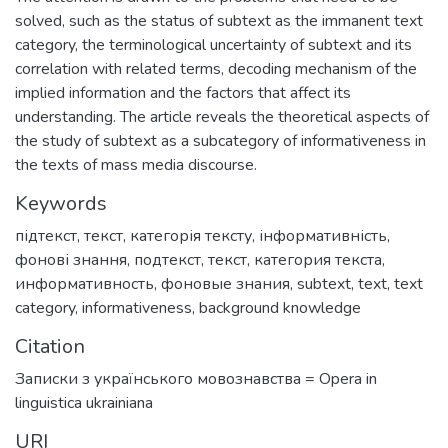
solved, such as the status of subtext as the immanent text
category, the terminological uncertainty of subtext and its
correlation with related terms, decoding mechanism of the
implied information and the factors that affect its
understanding. The article reveals the theoretical aspects of
the study of subtext as a subcategory of informativeness in
the texts of mass media discourse.
Keywords
підтекст
,
текст
,
категорія тексту
,
інформативність
,
фонові знання
,
подтекст
,
текст
,
категория текста
,
информативность
,
фоновые знания
,
subtext
,
text
,
text
category
,
informativeness
,
background knowledge
Citation
Записки з українського мовознавства = Opera in
linguistica ukrainiana
URI