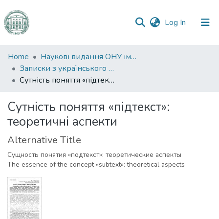
(current)
Log In
Communities
Home
Наукові видання ОНУ імені І. І. Мечникова
&
Записки з українського мовознавства
Collections
Сутність поняття «підтекст»: теоретичні аспекти
All of DSpace
Сутність поняття «підтекст»:
теоретичні аспекти
Statistics
Alternative Title
Сущность понятия «подтекст»: теоретические аспекты
The essence of the concept «subtext»: theoretical aspects