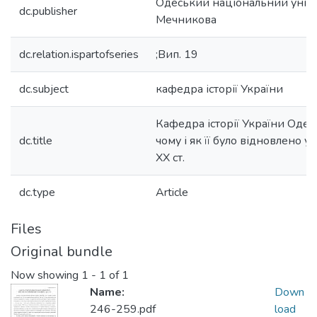
Одеський національний універс
dc.publisher
Мечникова
dc.relation.ispartofseries
;Вип. 19
dc.subject
кафедра історії України
Кафедра історії України Одес
dc.title
чому і як її було відновлено у
XX ст.
dc.type
Article
Files
Original bundle
Now showing
1 - 1 of 1
Name:
Down
246-259.pdf
load