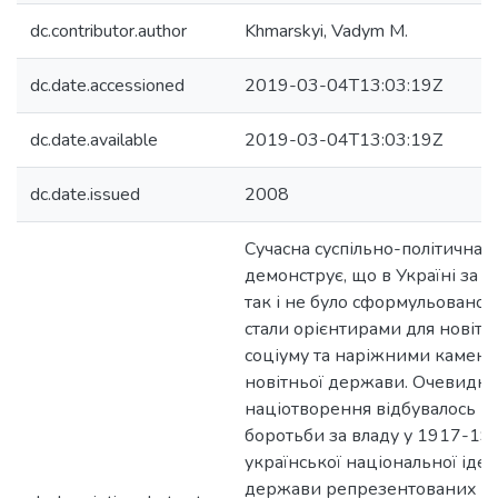
dc.contributor.author
Khmarskyi, Vadym M.
dc.date.accessioned
2019-03-04T13:03:19Z
dc.date.available
2019-03-04T13:03:19Z
dc.date.issued
2008
Сучасна суспільно-політична 
демонструє, що в Україні за 
так і не було сформульовано к
стали орієнтирами для новітн
соціуму та наріжними каменя
новітньої держави. Очевидним
націотворення відбувалось п
боротьби за владу у 1917-1921
української національної ідеї
держави репрезентованих УНР