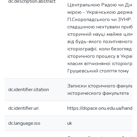
dc.description.abstract
Центральною Радою чи Дире
мірою - Українською держав
П.Скоропадського чи ЗУНР. 
спадщиною нехтували приблиз
історичній науці майже цілк
від будь-якого позитивного 
історіографії, коли безоглядн
історичного процесу в Україн
класик вітчизняної історіогра
Грушевський століття тому
Записки історичного факульт
dc.identifier.citation
исторического факультета
dc.identifier.uri
https://dspace.onu.edu.ua/han
dc.language.iso
uk