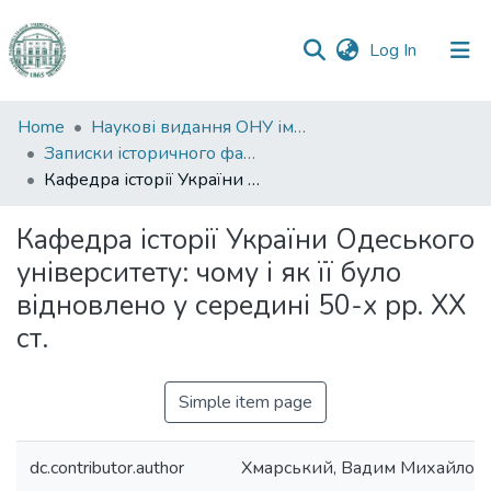
(current)
Log In
Communities
Home
Наукові видання ОНУ імені І. І. Мечникова
&
Записки історичного факультету
Collections
Кафедра історії України Одеського університету: чому і як її було відновлено у середині 50-х pp. XX ст.
All of DSpace
Кафедра історії України Одеського
університету: чому і як її було
Statistics
відновлено у середині 50-х pp. XX
ст.
Simple item page
dc.contributor.author
Хмарський, Вадим Михайлов