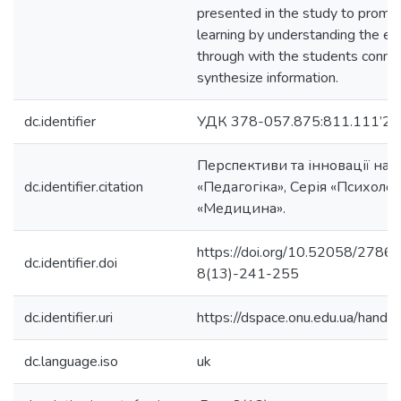
presented in the study to promot
learning by understanding the e
through with the students connec
synthesize information.
dc.identifier
УДК 378-057.875:811.111’2
Перспективи та інновації наук
dc.identifier.citation
«Педагогіка», Серія «Психологі
«Медицина».
https://doi.org/10.52058/278
dc.identifier.doi
8(13)-241-255
dc.identifier.uri
https://dspace.onu.edu.ua/han
dc.language.iso
uk