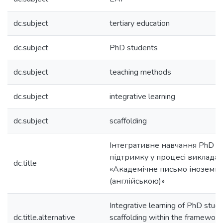
dc.subject
tertiary education
dc.subject
PhD students
dc.subject
teaching methods
dc.subject
integrative learning
dc.subject
scaffolding
Інтегративне навчання PhD ст
підтримку у процесі виклада
dc.title
«Академічне письмо іноземн
(англійською)»
Integrative learning of PhD stud
dc.title.alternative
scaffolding within the framework 