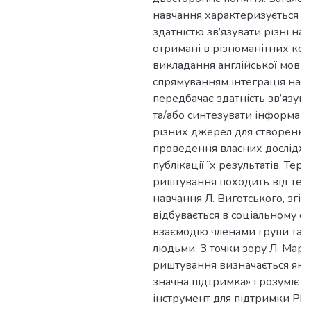
навчання характеризується 
здатністю зв’язувати різні на
отримані в різноманітних кон
викладання англійської мови
спрямуванням інтеграція нав
передбачає здатність зв’язува
та/або синтезувати інформаці
різних джерел для створення
проведення власних дослідже
публікації їх результатів. Тер
риштування походить від теор
навчання Л. Виготського, згі
відбувається в соціальному с
взаємодію членами групи та 
людьми. З точки зору Л. Маріа
риштування визначається як 
значна підтримка» і розумієт
інструмент для підтримки PhD