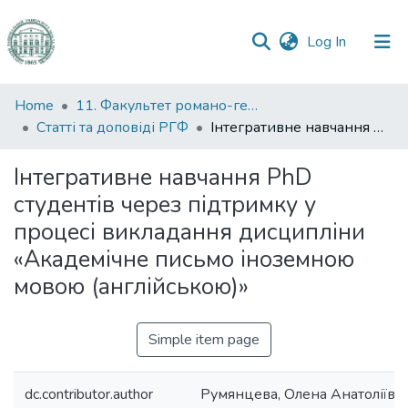
(current)
Log In
Communities
Home
11. Факультет романо-германської філології
&
Статті та доповіді РГФ
Інтегративне навчання PhD студентів через підтримку у процесі викладання дисципліни «Академічне письмо іноземною мовою (англійською)»
Collections
Інтегративне навчання PhD
All of DSpace
студентів через підтримку у
процесі викладання дисципліни
Statistics
«Академічне письмо іноземною
мовою (англійською)»
Simple item page
dc.contributor.author
Румянцева, Олена Анатоліївн