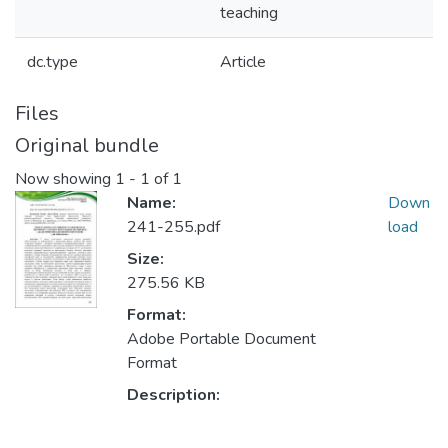
teaching
dc.type
Article
Files
Original bundle
Now showing
1 - 1 of 1
Name:
Down
241-255.pdf
load
Size:
275.56 KB
Format:
Adobe Portable Document
Format
Description: