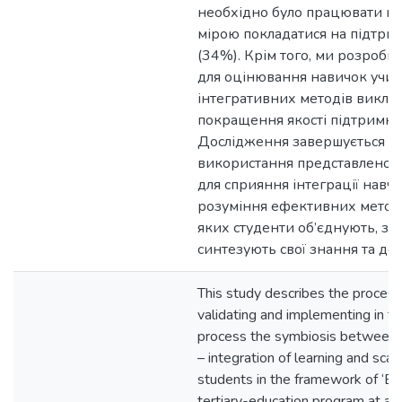
необхідно було працювати в 
мірою покладатися на підтри
(34%). Крім того, ми розроби
для оцінювання навичок учит
інтегративних методів викла
покращення якості підтримки
Дослідження завершується в
використання представленого 
для сприяння інтеграції навч
розуміння ефективних методі
яких студенти об’єднують, зас
синтезують свої знання та дос
This study describes the process
validating and implementing in te
process the symbiosis between 
– integration of learning and sc
students in the framework of ‘E
tertiary-education program at a Uk