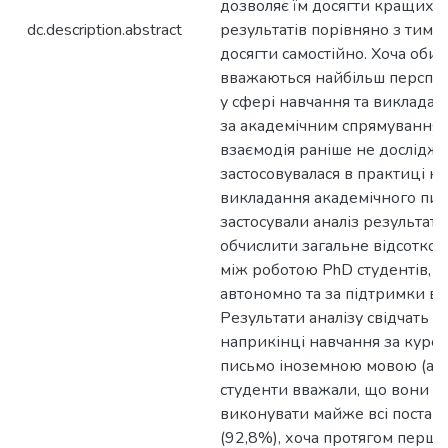
дозволяє їм досягти кращих 
dc.description.abstract
результатів порівняно з тими
досягти самостійно. Хоча обидв
вважаються найбільш перспе
у сфері навчання та викладан
за академічним спрямуванням,
взаємодія раніше не досліджу
застосовувалася в практиці н
викладання академічного пис
застосували аналіз результаті
обчислити загальне відсотко
між роботою PhD студентів, я
автономно та за підтримки ви
Результати аналізу свідчать п
наприкінці навчання за курс
письмо іноземною мовою (ан
студенти вважали, що вони зд
виконувати майже всі постав
(92,8%), хоча протягом першо