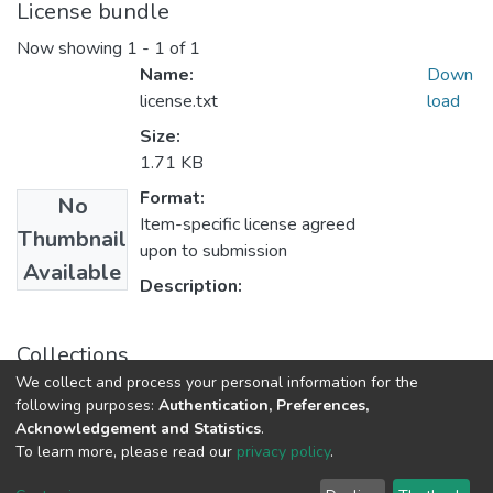
License bundle
Now showing
1 - 1 of 1
Name:
Down
license.txt
load
Size:
1.71 KB
Format:
No
Item-specific license agreed
Thumbnail
upon to submission
Available
Description:
Collections
We collect and process your personal information for the
Статті та доповіді РГФ
following purposes:
Authentication, Preferences,
Acknowledgement and Statistics
.
To learn more, please read our
privacy policy
.
DSpace software
copyright © 2009-2026
LYRASIS
Cookie
Privacy
End User
Send