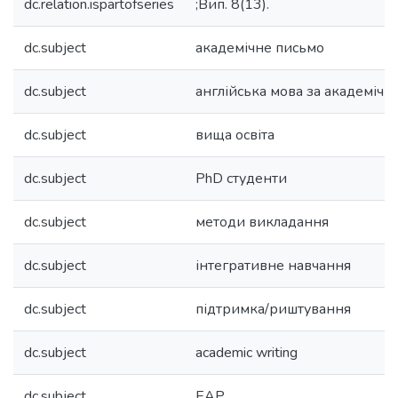
dc.relation.ispartofseries
;Вип. 8(13).
dc.subject
академічне письмо
dc.subject
англійська мова за академіч
dc.subject
вища освіта
dc.subject
PhD студенти
dc.subject
методи викладання
dc.subject
інтегративне навчання
dc.subject
підтримка/риштування
dc.subject
academic writing
dc.subject
EAP