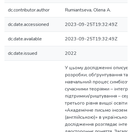
dc.contributor.author
Rumiantseva, Olena A.
dc.date.accessioned
2023-09-25T19:32:49Z
dc.date.available
2023-09-25T19:32:49Z
dc.date.issued
2022
У цьому дослідженні описуєт
розробки, обґрунтування та 
навчальний процес симбіозу 
сучасними теоріями – інтеграц
підтримки/риштування – сере
третього рівня вищої освіти 
«Академічне письмо іноземн
(англійською)» в українському
дослідження розглядає інтегр
двостороннє поняття. Загалом,