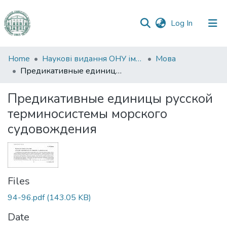
(current)
Log In
Communities
Home
Наукові видання ОНУ імені І. І. Мечникова
Мова
&
Предикативные единицы русской терминосистемы морского судовождения
Collections
Предикативные единицы русской
All of DSpace
терминосистемы морского
судовождения
Statistics
Files
94-96.pdf
(143.05 KB)
Date