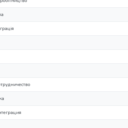
вробітництво
ка
еграція
отрудничество
ка
нтеграция