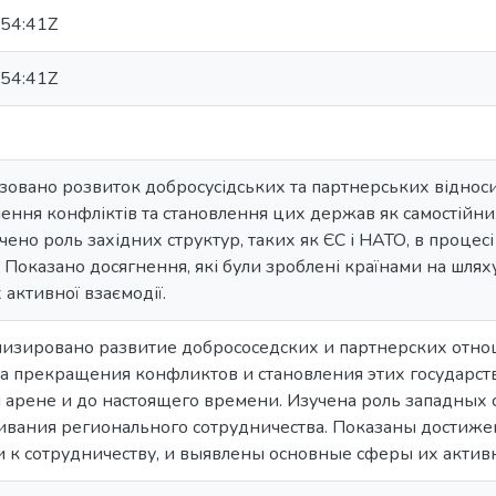
54:41Z
54:41Z
лізовано розвиток добросусідських та партнерських віднос
ння конфліктів та становлення цих держав як самостійних
чено роль західних структур, таких як ЄС і НАТО, в проце
 Показано досягнення, які були зроблені країнами на шлях
 активної взаємодії.
ализировано развитие добрососедских и партнерских отн
а прекращения конфликтов и становления этих государств
рене и до настоящего времени. Изучена роль западных ст
ивания регионального сотрудничества. Показаны достиже
и к сотрудничеству, и выявлены основные сферы их актив