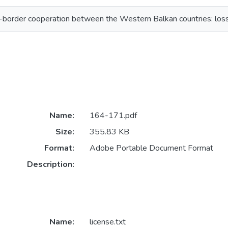
s-border cooperation between the Western Balkan countries: los
Name:
164-171.pdf
Size:
355.83 KB
Format:
Adobe Portable Document Format
Description:
Name:
license.txt