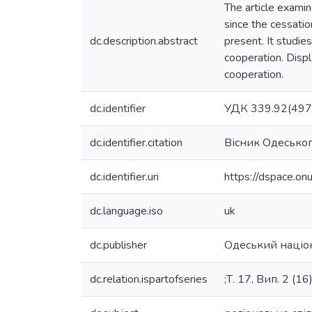
The article exami
since the cessatio
dc.description.abstract
present. It studie
cooperation. Disp
cooperation.
dc.identifier
УДК 339.92(497
dc.identifier.citation
Вісник Одеського
dc.identifier.uri
https://dspace.o
dc.language.iso
uk
dc.publisher
Одеський націон
dc.relation.ispartofseries
;Т. 17, Вип. 2 (16