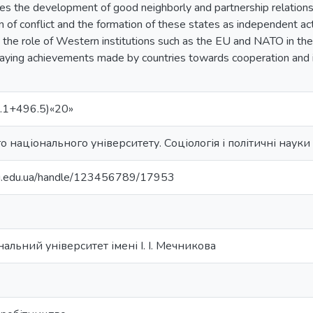
nes the development of good neighborly and partnership relatio
n of conflict and the formation of these states as independent acto
s the role of Western institutions such as the EU and NATO in the
laying achievements made by countries towards cooperation and id
.1+496.5)«20»
 національного університету. Соціологія і політичні науки
nu.edu.ua/handle/123456789/17953
альний університет імені І. І. Мечникова
)