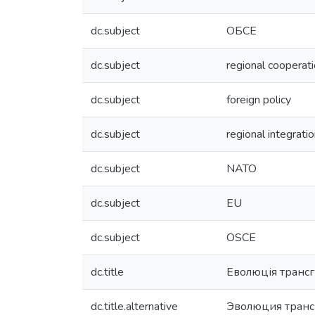
dc.subject
ОБСЕ
dc.subject
regional cooperat
dc.subject
foreign policy
dc.subject
regional integrati
dc.subject
NATO
dc.subject
EU
dc.subject
OSCE
dc.title
Еволюція трансг
dc.title.alternative
Эволюция транс