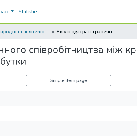
Space
Statistics
Міжнародні та політичні дослідження
Еволюція трансграничного співробітництва між країнами Західних Балкан: втрати та здобутки
чного співробітництва між кр
обутки
Simple item page