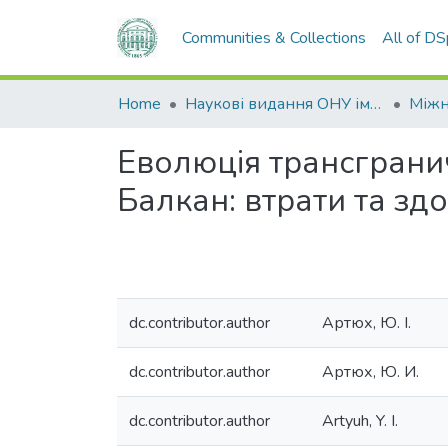
Communities & Collections
All of D
Home
Наукові видання ОНУ імені І. І. Мечникова
Еволюція трансграни
Балкан: втрати та зд
dc.contributor.author
Артюх, Ю. І.
dc.contributor.author
Артюх, Ю. И.
dc.contributor.author
Artyuh, Y. I.