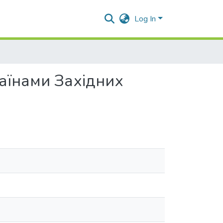
Log In
аїнами Західних