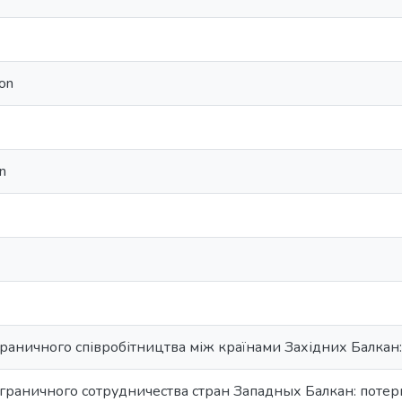
ion
on
раничного співробітництва між країнами Західних Балкан:
граничного сотрудничества стран Западных Балкан: потер