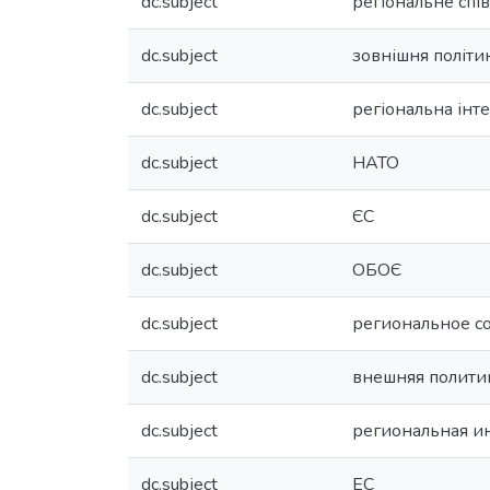
dc.subject
регіональне спі
dc.subject
зовнішня політи
dc.subject
регіональна інт
dc.subject
НАТО
dc.subject
ЄС
dc.subject
ОБОЄ
dc.subject
региональное с
dc.subject
внешняя полити
dc.subject
региональная и
dc.subject
ЕС