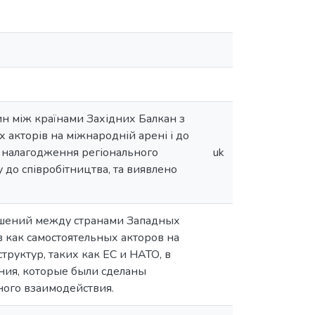
ин між країнами Західних Балкан з
 акторів на міжнародній арені і до
сі налагодження регіонального
uk
у до співробітництва, та виявлено
ошений между странами Западных
 как самостоятельных акторов на
руктур, таких как ЕС и НАТО, в
ния, которые были сделаны
ного взаимодействия.