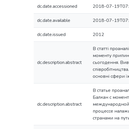
dc.date.accessioned
2018-07-19T07:
dc.date.available
2018-07-19T07:
dc.date.issued
2012
В статті проана
моменту припине
dc.description.abstract
сьогодення. Вив
співробітництва.
основні сфери їх
В статье проан
Балкан с момент
dc.description.abstract
международной а
процессе налаж
странами на пут