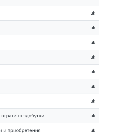
uk
uk
uk
uk
uk
uk
uk
 втрати та здобутки
uk
и и приобретения
uk