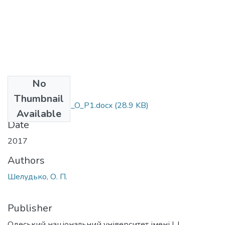
No
Files
Thumbnail
035.04_Sheludko_O_P1.docx
(28.9 KB)
Available
Date
2017
Authors
Шелудько, О. П.
Publisher
Одеський національний університет імені І. І.