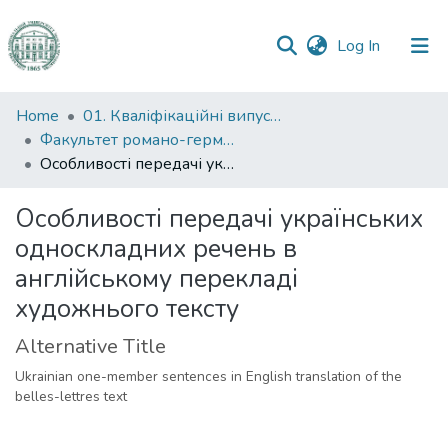
(current)
Log In
Communities
Home
01. Кваліфікаційні випускні роботи здобувачів вищої освіти
&
Факультет романо-германської філології
Collections
Особливості передачі українських односкладних речень в англійському перекладі художнього тексту
All of DSpace
Особливості передачі українських
односкладних речень в
Statistics
англійському перекладі
художнього тексту
Alternative Title
Ukrainian one-member sentences in English translation of the
belles-lettres text