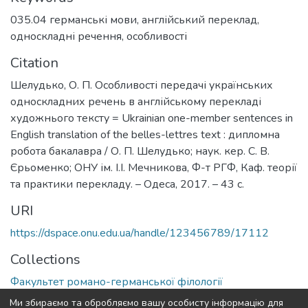
035.04 германські мови
,
англійський переклад
,
односкладні речення
,
особливості
Citation
Шелудько, О. П. Особливості передачі українських
односкладних речень в англійському перекладі
художнього тексту = Ukrainian one-member sentences in
English translation of the belles-lettres text : дипломна
робота бакалавра / О. П. Шелудько; наук. кер. С. В.
Єрьоменко; ОНУ ім. І.І. Мечникова, Ф-т РГФ, Каф. теорії
та практики перекладу. – Одеса, 2017. – 43 с.
URI
https://dspace.onu.edu.ua/handle/123456789/17112
Collections
Факультет романо-германської філології
Ми збираємо та обробляємо вашу особисту інформацію для