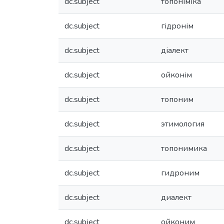
dc.subject
топоніміка
dc.subject
гідронім
dc.subject
діалект
dc.subject
ойконім
dc.subject
топоним
dc.subject
этимология
dc.subject
топонимика
dc.subject
гидроним
dc.subject
диалект
dc.subject
ойконим