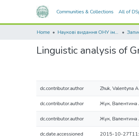
Communities & Collections
All of D
Home
Наукові видання ОНУ імені І. І. Мечникова
Запи
Linguistic analysis of 
dc.contributor.author
Zhuk, Valentyna A
dc.contributor.author
Жук, Валентина 
dc.contributor.author
Жук, Валентина
dc.date.accessioned
2015-10-27T11: