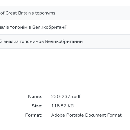
s of Great Britain’s toponyms
наліз топонімів Великобританії
й анализ топонимов Великобритании
Name:
230-237a.pdf
Size:
118.87 KB
Format:
Adobe Portable Document Format