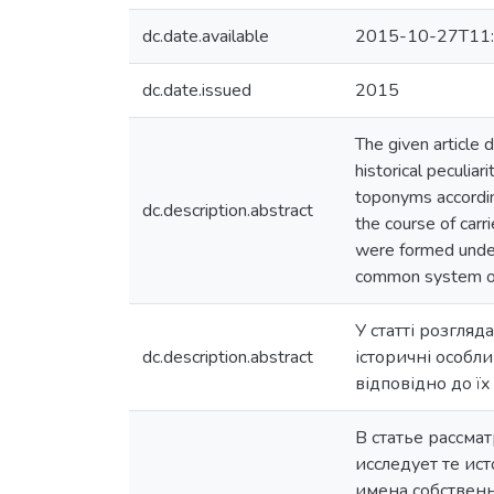
dc.date.available
2015-10-27T11:
dc.date.issued
2015
The given article 
historical peculia
toponyms accordin
dc.description.abstract
the course of carr
were formed under 
common system o
У статті розгляд
dc.description.abstract
історичні особли
відповідно до їх
В статье рассма
исследует те ис
имена собственн