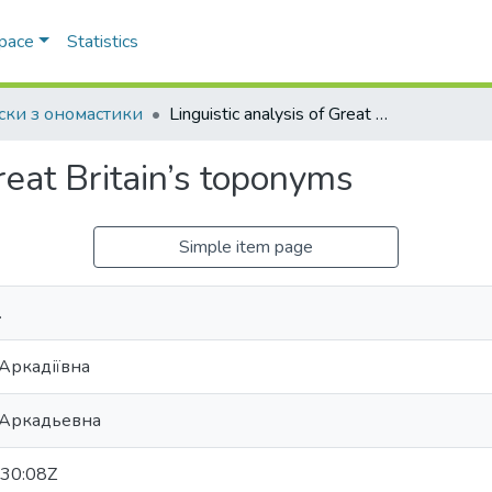
Space
Statistics
ски з ономастики
Linguistic analysis of Great Britain’s toponyms
Great Britain’s toponyms
Simple item page
.
Аркадіївна
 Аркадьевна
30:08Z