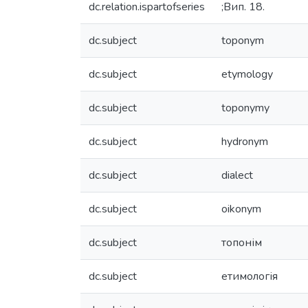
dc.relation.ispartofseries
;Вип. 18.
dc.subject
toponym
dc.subject
etymology
dc.subject
toponymy
dc.subject
hydronym
dc.subject
dialect
dc.subject
oikonym
dc.subject
топонім
dc.subject
етимологія