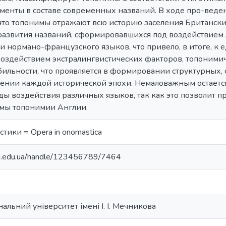
менты в составе современных названий. В ходе про-веде
 что топонимы отражают всю историю заселения Британски
азвития названий, сформировавшихся под воздействием л
и нормано-французского языков, что привело, в итоге, к
оздействием экстралингвистических факторов, топонимич
ильности, что проявляется в формировании структурных,
ении каждой исторической эпохи. Немаловажным остается
ды воздействия различных языков, так как это позволит
емы топонимии Англии.
тики = Opera in onomastica
nu.edu.ua/handle/123456789/7464
альний університет імені І. І. Мечникова