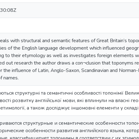
30:08Z
deals with structural and semantic features of Great Britain’s t
rities of the English language development which influenced geogr
g to their etymology as well as investigates foreign elements w
ied out research the author draws a con¬clusion that toponyms ref
the influence of Latin, Anglo-Saxon, Scandinavian and Norman-Fre
f names.
аються структурні та семантичні особливості топонімії Вели
вості розвитку англійської мови, які вплинули на власні ге
 етимології, а також досліджує іншомовні елементи у складі
триваются структурные и семантические особенности топ
торические особенности развития английского языка, кот
ые, классифицирует топонимы в соответствии с их этимоло