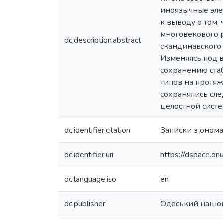
иноязычные эле
к выводу о том,
многовекового р
dc.description.abstract
скандинавского 
Изменяясь под в
сохранению стаб
типов на протяж
сохранялись сле
целостной сист
dc.identifier.citation
Записки з ономас
dc.identifier.uri
https://dspace.o
dc.language.iso
en
dc.publisher
Одеський націон