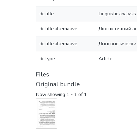
dc.title
Linguistic analysi
dc.title.alternative
Лінгвістичний а
dc.title.alternative
Лингвистически
dc.type
Article
Files
Original bundle
Now showing
1 - 1 of 1