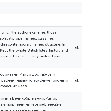
oponymy. The author examines those
aphical proper names; classifies
ithin contemporary names structure. In
uk
lect the whole British Isles’ history and
nch. This fact, finally, yielded one
кобританії. Автор досліджує ті
ографічні назви, класифікує топоніми
uk
 сучасних назв.
онимии Великобритании. Автор
орые повлияли на географические
гией, а также исследует