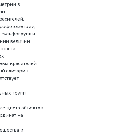
метрии в
ии
расителей.
трофотометрии,
я сульфогруппы
ении величин
тности
ех
вых красителей.
ий ализарин-
ятствует
ьных групп
ие цвета объектов
рдинат на
вещества и