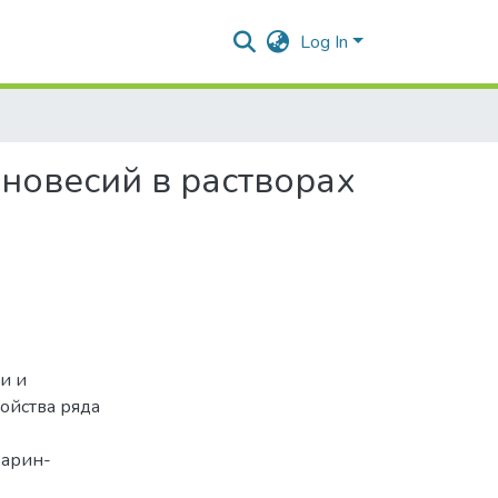
Log In
новесий в растворах
и и
ойства ряда
зарин-