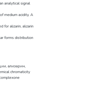
 analytical signal
 of medium acidity. A
for alizarin, alizarin
r forms distribution
ции
,
ализарин
,
emical chromaticity
n-complexone