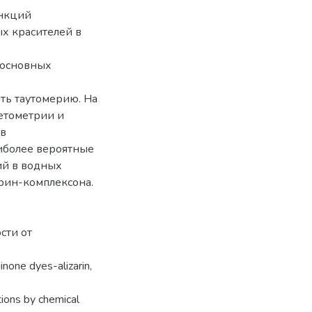
ункций
х красителей в
-основных
ть таутомерию. На
етометрии и
ов
иболее вероятные
ий в водных
арин-комплексона.
сти от
inone dyes-alizarin,
ions by chemical