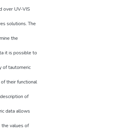
od over UV-VIS
yes solutions. The
rmine the
a it is possible to
y of tautomeric
of their functional
description of
ric data allows
 the values of