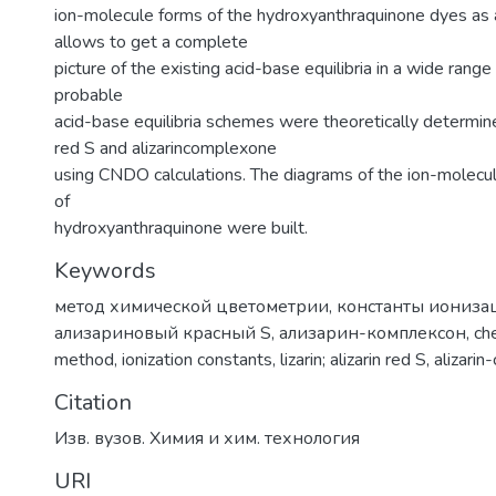
ion-molecule forms of the hydroxyanthraquinone dyes as an
allows to get a complete
picture of the existing acid-base equilibria in a wide range
probable
acid-base equilibria schemes were theoretically determined 
red S and alizarincomplexone
using CNDO calculations. The diagrams of the ion-molecula
of
hydroxyanthraquinone were built.
Keywords
метод химической цветометрии
,
константы иониза
ализариновый красный S
,
ализарин-комплексон
,
ch
method
,
ionization constants
,
lizarin; alizarin red S
,
alizari
Citation
Изв. вузов. Химия и хим. технология
URI