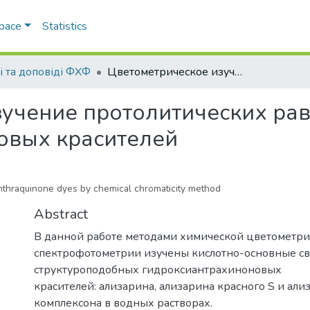
Space
Statistics
і та доповіді ФХФ
Цветометрическое изучение протолитических равновесий в растворах гидроксоантрахиноновых красителей
учение протолитических рав
овых красителей
xyanthraquinone dyes by chemical chromaticity method
Abstract
В данной работе методами химической цветометри
спектрофотометрии изучены кислотно-основные св
структуроподобных гидроксиантрахиноновых
красителей: ализарина, ализарина красного S и али
комплексона в водных растворах.