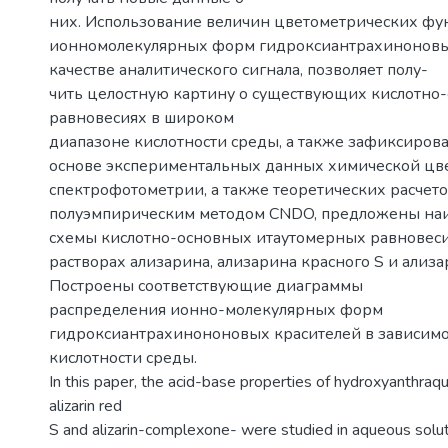
них. Использование величин цветометрических ф
ионномолекулярных форм гидроксиантрахиноновы
качестве аналитического сигнала, позволяет полу-
чить целостную картину о существующих кислотно
равновесиях в широком
диапазоне кислотности среды, а также зафиксирова
основе экспериментальных данных химической цв
спектрофотометрии, а также теоретических расчет
полуэмпирическим методом CNDO, предложены на
схемы кислотно-основных итаутомерных равновес
растворах ализарина, ализарина красного S и ализ
Построены соответствующие диаграммы
распределения ионно-молекулярных форм
гидроксиантрахинононовых красителей в зависимо
кислотности среды.
In this paper, the acid-base properties of hydroxyanthraqu
alizarin red
S and alizarin-complexone- were studied in aqueous solut