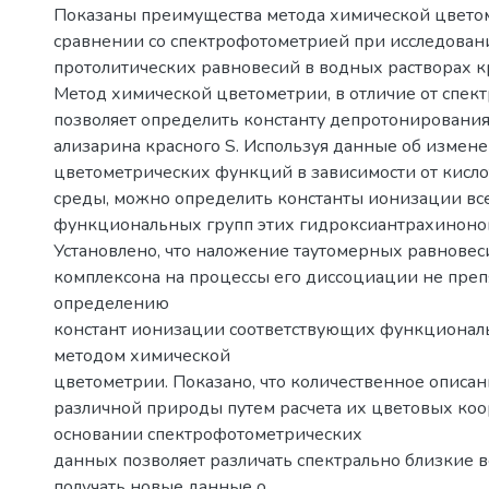
Показаны преимущества метода химической цвето
сравнении со спектрофотометрией при исследован
протолитических равновесий в водных растворах к
Метод химической цветометрии, в отличие от спек
позволяет определить константу депротонировани
ализарина красного S. Используя данные об измен
цветометрических функций в зависимости от кисло
среды, можно определить константы ионизации вс
функциональных групп этих гидроксиантрахиноно
Установлено, что наложение таутомерных равновес
комплексона на процессы его диссоциации не преп
определению
констант ионизации соответствующих функционал
методом химической
цветометрии. Показано, что количественное описан
различной природы путем расчета их цветовых коо
основании спектрофотометрических
данных позволяет различать спектрально близкие 
получать новые данные о