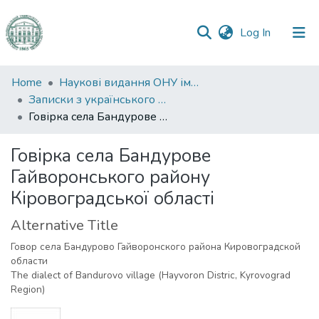
(current)
Log In
Communities
Home
Наукові видання ОНУ імені І. І. Мечникова
&
Записки з українського мовознавства
Collections
Говірка села Бандурове Гайворонського району Кіровоградської області
All of DSpace
Говірка села Бандурове
Гайворонського району
Statistics
Кіровоградської області
Alternative Title
Говор села Бандурово Гайворонского района Кировоградской
области
The dialect of Bandurovo village (Hayvoron Distric, Kyrovograd
Region)