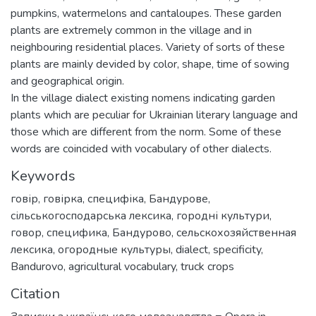
pumpkins, watermelons and cantaloupes. These garden
plants are extremely common in the village and in
neighbouring residential places. Variety of sorts of these
plants are mainly devided by color, shape, time of sowing
and geographical origin.
In the village dialect existing nomens indicating garden
plants which are peculiar for Ukrainian literary language and
those which are different from the norm. Some of these
words are coincided with vocabulary of other dialects.
Keywords
говір
,
говірка
,
специфіка
,
Бандурове
,
сільськогосподарська лексика
,
городні культури
,
говор
,
специфика
,
Бандурово
,
сельскохозяйственная
лексика
,
огородные культуры
,
dialect
,
specificity
,
Bandurovo
,
agricultural vocabulary
,
truck crops
Citation