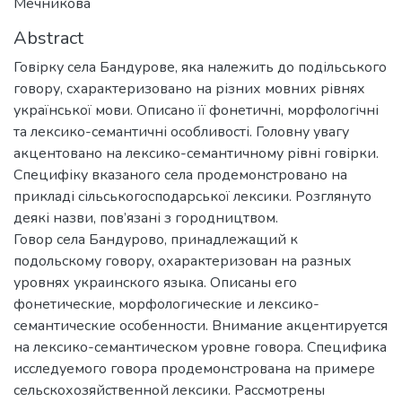
Мечникова
Abstract
Говірку села Бандурове, яка належить до подільського
говору, схарактеризовано на різних мовних рівнях
української мови. Описано її фонетичні, морфологічні
та лексико-семантичні особливості. Головну увагу
акцентовано на лексико-семантичному рівні говірки.
Специфіку вказаного села продемонстровано на
прикладі сільськогосподарської лексики. Розглянуто
деякі назви, пов’язані з городництвом.
Говор села Бандурово, принадлежащий к
подольскому говору, охарактеризован на разных
уровнях украинского языка. Описаны его
фонетические, морфологические и лексико-
семантические особенности. Внимание акцентируется
на лексико-семантическом уровне говора. Специфика
исследуемого говора продемонстрована на примере
сельскохозяйственной лексики. Рассмотрены