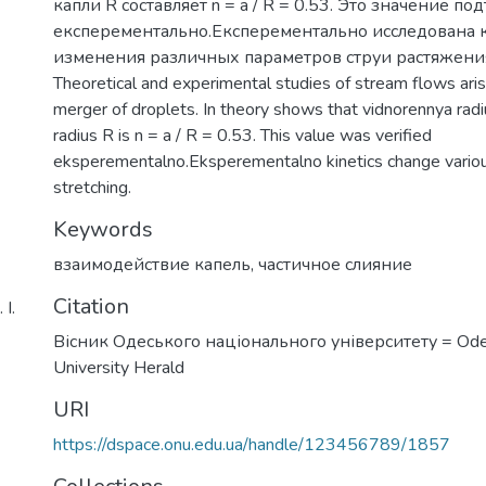
капли R составляет n = a / R = 0.53. Это значение п
експерементально.Експерементально исследована 
изменения различных параметров струи растяжени
Theoretical and experimental studies of stream flows arisi
merger of droplets. In theory shows that vidnorennya radiu
radius R is n = a / R = 0.53. This value was verified
eksperementalno.Eksperementalno kinetics change variou
stretching.
Keywords
взаимодействие капель
,
частичное слияние
Citation
І.
Вісник Одеського національного університету = Ode
University Herald
URI
https://dspace.onu.edu.ua/handle/123456789/1857