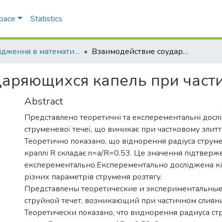
Space
Statistics
Дослiдження в математицi i механiцi
Взаимодействие соударяющихся капель при частичном слиянии
даряющихся капель при част
Abstract
Представлено теоретичні та експерементальні дос
струменевої течеї, що виникає при частковому злитт
Теоретично показано, що віднорення радіуса струме
краплі R складає n=a/R=0.53. Це значення підтверж
експерементально.Експерементально досліджена кі
різних параметрів струменя розтягу.
Представлены теоретические и экспериментальные
струйной течет, возникающий при частичном слияни
Теоретически показано, что виднорення радиуса стр