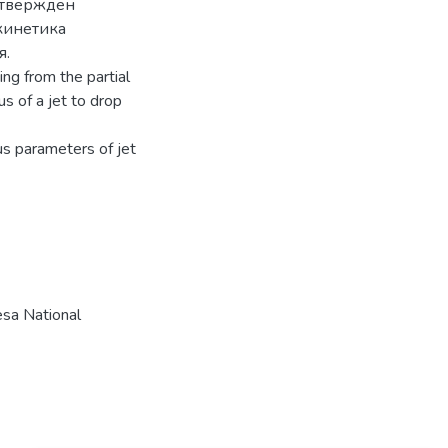
одтвержден
кинетика
я.
ng from the partial
s of a jet to drop
s parameters of jet
sa National