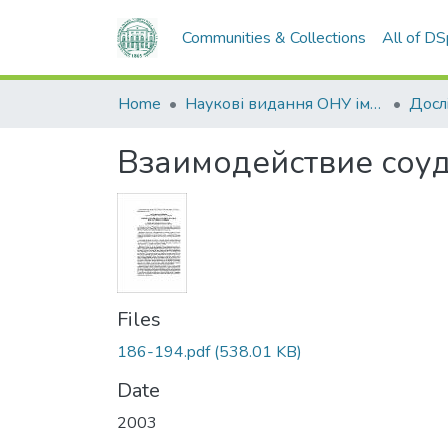
Communities & Collections
All of D
Home
Наукові видання ОНУ імені І. І. Мечникова
Взаимодействие соу
Files
186-194.pdf
(538.01 KB)
Date
2003