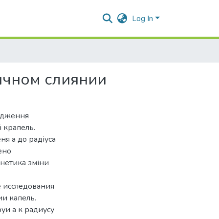
Log In
ичном слиянии
лідження
і крапель.
ня a до радіуса
ено
нетика зміни
 исследования
и капель.
уи a к радиусу